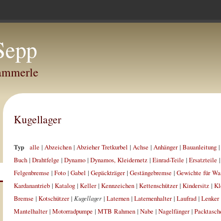
Sepp
Hammerle
Kugellager
Typ
alle
|
Abzeichen
|
Abzieher Tretkurbel
|
Achse
|
Anhänger
|
Bauanleitung
Buch
|
Drahtfelge
|
Dynamo
|
Dynamos, Kleidernetz
|
Einrad-Teile
|
Ersatzteile
Felgenbremse
|
Foto
|
Gabel
|
Gepäckträger
|
Gestängebremse
|
Gewichte für Wa
Kardanantrieb
|
Katalog
|
Keller
|
Kennzeichen
|
Kettenschützer
|
Kindersitz
|
Kl
Bremse
|
Kotschützer
|
Kugellager
|
Laternen
|
Laternenhalter
|
Laufrad
|
Lenker
Mantelhalter
|
Motorradpumpe
|
MTB Rahmen
|
Nabe
|
Nagelfänger
|
Packtasch