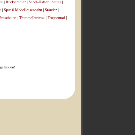
ht
|
Rückstrahler
|
Säbel-Halter
|
Sattel
|
e
|
Spur 0 Modelleisenbahn
|
Ständer
|
retscheibe
|
Trommelbremse
|
Truppenrad
|
gefunden!