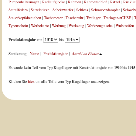
Pumpenhalterungen
|
Radlaufglocke
|
Rahmen
|
Rahmenschloß
|
Ritzel
|
Rücklic
Sattelfedern
|
Sattelstütze
|
Scheinwerfer
|
Schloss
|
Schraubendampfer
|
Schweb
Steuerkopfabzeichen
|
Tachometer
|
Taschenuhr
|
Tretlager
|
Tretlager-ACHSE
|
T
Typenschein
|
Werbekarte
|
Werbung
|
Werkzeug
|
Werkzeugtasche
|
Wulstreifen
Produktionsjahr
von
bis
Sortierung
Name
|
Produktionsjahr
|
Anzahl an Photos
Es wurde
kein
Teil vom Typ
Kugellager
mit Konstruktionsjahr von
1910
bis
1915
Klicken Sie
hier
, um
alle
Teile vom Typ
Kugellager
anzuzeigen.