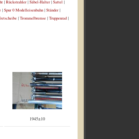
ht
|
Rückstrahler
|
Säbel-Halter
|
Sattel
|
e
|
Spur 0 Modelleisenbahn
|
Ständer
|
retscheibe
|
Trommelbremse
|
Truppenrad
|
1945±10