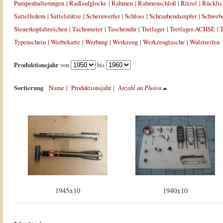
Pumpenhalterungen
|
Radlaufglocke
|
Rahmen
|
Rahmenschloß
|
Ritzel
|
Rücklic
Sattelfedern
|
Sattelstütze
|
Scheinwerfer
|
Schloss
|
Schraubendampfer
|
Schweb
Steuerkopfabzeichen
|
Tachometer
|
Taschenuhr
|
Tretlager
|
Tretlager-ACHSE
|
T
Typenschein
|
Werbekarte
|
Werbung
|
Werkzeug
|
Werkzeugtasche
|
Wulstreifen
Produktionsjahr
von
bis
Sortierung
Name
|
Produktionsjahr
|
Anzahl an Photos
1945±10
1940±10