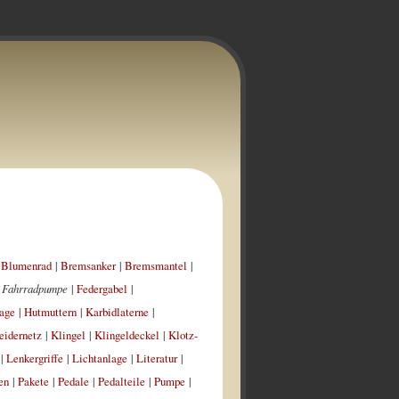
|
Blumenrad
|
Bremsanker
|
Bremsmantel
|
|
Fahrradpumpe
|
Federgabel
|
age
|
Hutmuttern
|
Karbidlaterne
|
eidernetz
|
Klingel
|
Klingeldeckel
|
Klotz-
|
Lenkergriffe
|
Lichtanlage
|
Literatur
|
en
|
Pakete
|
Pedale
|
Pedalteile
|
Pumpe
|