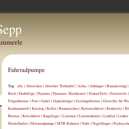
Sepp
Hammerle
Fahrradpumpe
Typ
alle
|
Abzeichen
|
Abzieher Tretkurbel
|
Achse
|
Anhänger
|
Bauanleitung
Buch
|
Drahtfelge
|
Dynamo
|
Dynamos, Kleidernetz
|
Einrad-Teile
|
Ersatzteile
Felgenbremse
|
Foto
|
Gabel
|
Gepäckträger
|
Gestängebremse
|
Gewichte für Wa
Kardanantrieb
|
Katalog
|
Keller
|
Kennzeichen
|
Kettenschützer
|
Kindersitz
|
Kl
Bremse
|
Kotschützer
|
Kugellager
|
Laternen
|
Laternenhalter
|
Laufrad
|
Lenker
Mantelhalter
|
Motorradpumpe
|
MTB Rahmen
|
Nabe
|
Nagelfänger
|
Packtasch