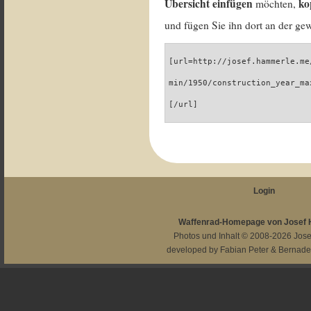
Übersicht einfügen
ko
möchten,
und fügen Sie ihn dort an der gew
[url=http://josef.hammerle.me
min/1950/construction_year_ma
[/url]
Login
Waffenrad-Homepage von Josef
Photos und Inhalt © 2008-2026
Jos
developed by
Fabian Peter
&
Bernade