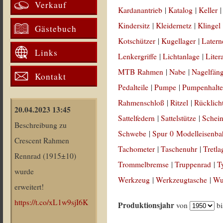
Verkauf
Kardanantrieb
|
Katalog
|
Keller
Kindersitz
|
Kleidernetz
|
Klingel
Gästebuch
Kotschützer
|
Kugellager
|
Latern
Links
Lenkergriffe
|
Lichtanlage
|
Liter
MTB Rahmen
|
Nabe
|
Nagelfän
Kontakt
Pedalteile
|
Pumpe
|
Pumpenhalte
Rahmenschloß
|
Ritzel
|
Rücklich
20.04.2023 13:45
Sattelfedern
|
Sattelstütze
|
Schein
Beschreibung zu
Schwebe
|
Spur 0 Modelleisenb
Crescent Rahmen
Tachometer
|
Taschenuhr
|
Tretla
Rennrad (1915±10)
Trommelbremse
|
Truppenrad
|
T
wurde
Werkzeug
|
Werkzeugtasche
|
Wul
erweitert!
https://t.co/xL1w9sjI6K
Produktionsjahr
von
b