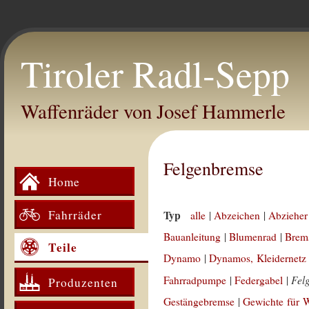
Tiroler Radl-Sepp
Waffenräder von Josef Hammerle
Felgenbremse
Home
Fahrräder
Typ
alle
|
Abzeichen
|
Abzieher
Bauanleitung
|
Blumenrad
|
Brem
Teile
Dynamo
|
Dynamos, Kleidernetz
Fel
Fahrradpumpe
|
Federgabel
|
Produzenten
Gestängebremse
|
Gewichte für 