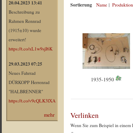
20.04.2023 13:41
Sortierung
Name
|
Produktion
Beschreibung zu
Rahmen Rennrad
(1915±10) wurde
erweitert!
https://t.co/xL1w9sjI6K
29.03.2023 07:25
Neues Fahrrad
1935-1950
DÜRKOPP Herrenrad
"HALBRENNER"
https://t.co/v9cQLK3lXA
Verlinken
mehr
Wenn Sie zum Beispiel in einem 