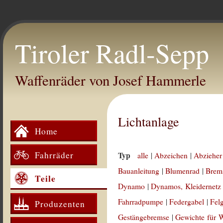
Tiroler Radl-Sepp
Waffenräder von Josef Hammerle
Lichtanlage
Home
Fahrräder
Typ
alle
|
Abzeichen
|
Abzieher
Bauanleitung
|
Blumenrad
|
Brem
Teile
Dynamo
|
Dynamos, Kleidernetz
Fahrradpumpe
|
Federgabel
|
Fel
Produzenten
Gestängebremse
|
Gewichte für 