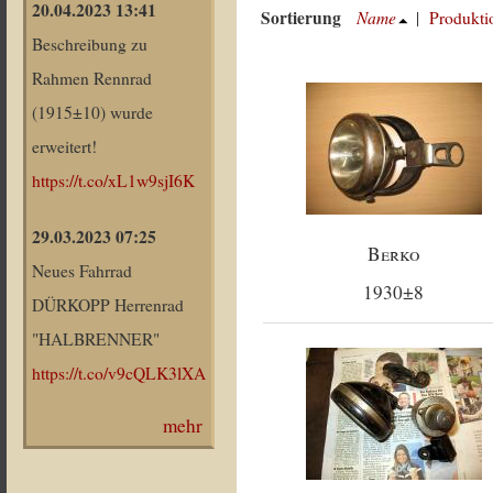
20.04.2023 13:41
Sortierung
Name
|
Produkti
Beschreibung zu
Rahmen Rennrad
(1915±10) wurde
erweitert!
https://t.co/xL1w9sjI6K
29.03.2023 07:25
Berko
Neues Fahrrad
1930±8
DÜRKOPP Herrenrad
"HALBRENNER"
https://t.co/v9cQLK3lXA
mehr