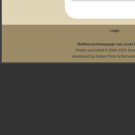
Login
Waffenrad-Homepage von Josef
Photos und Inhalt © 2008-2026
Jos
developed by
Fabian Peter
&
Bernade