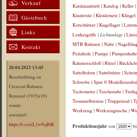
Verkauf
Kardanantrieb
|
Katalog
|
Keller
Kindersitz
|
Kleidernetz
|
Klingel
Gästebuch
Kotschützer
|
Kugellager
|
Latern
Links
Lichtanlage
Lenkergriffe
|
|
Liter
MTB Rahmen
|
Nabe
|
Nagelfän
Kontakt
Pedalteile
|
Pumpe
|
Pumpenhalte
Rahmenschloß
|
Ritzel
|
Rücklich
20.04.2023 13:45
Sattelfedern
|
Sattelstütze
|
Schein
Beschreibung zu
Schwebe
|
Spur 0 Modelleisenb
Crescent Rahmen
Tachometer
|
Taschenuhr
|
Tretla
Rennrad (1915±10)
Trommelbremse
|
Truppenrad
|
T
wurde
Werkzeug
|
Werkzeugtasche
|
Wul
erweitert!
https://t.co/xL1w9sjI6K
Produktionsjahr
von
b