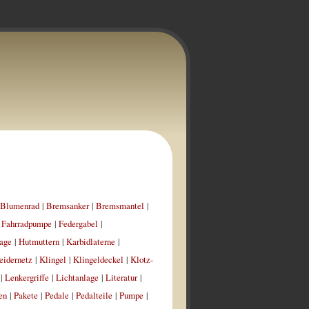
Blumenrad
|
Bremsanker
|
Bremsmantel
|
|
Fahrradpumpe
|
Federgabel
|
age
|
Hutmuttern
|
Karbidlaterne
|
eidernetz
|
Klingel
|
Klingeldeckel
|
Klotz-
|
Lenkergriffe
|
Lichtanlage
|
Literatur
|
en
|
Pakete
|
Pedale
|
Pedalteile
|
Pumpe
|