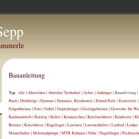
Sepp
Hammerle
Bauanleitung
Typ
alle
|
Abzeichen
|
Abzieher Tretkurbel
|
Achse
|
Anhänger
|
Bauanleitung
|
Buch
|
Drahtfelge
|
Dynamo
|
Dynamos, Kleidernetz
|
Einrad-Teile
|
Ersatzteile
Felgenbremse
|
Foto
|
Gabel
|
Gepäckträger
|
Gestängebremse
|
Gewichte für Wa
Kardanantrieb
|
Katalog
|
Keller
|
Kennzeichen
|
Kettenschützer
|
Kindersitz
|
Kl
Bremse
|
Kotschützer
|
Kugellager
|
Laternen
|
Laternenhalter
|
Laufrad
|
Lenker
Mantelhalter
|
Motorradpumpe
|
MTB Rahmen
|
Nabe
|
Nagelfänger
|
Packtasch