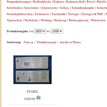
Pumpenhalterungen
|
Radlaufglocke
|
Rahmen
|
Rahmenschloß
|
Ritzel
|
Rücklic
Sattelfedern
|
Sattelstütze
|
Scheinwerfer
|
Schloss
|
Schraubendampfer
|
Schweb
Steuerkopfabzeichen
|
Tachometer
|
Taschenuhr
|
Tretlager
|
Tretlager-ACHSE
|
T
Typenschein
|
Werbekarte
|
Werbung
|
Werkzeug
|
Werkzeugtasche
|
Wulstreifen
Produktionsjahr
von
bis
Sortierung
Name
|
Produktionsjahr
|
Anzahl an Photos
STABIL
1929/30