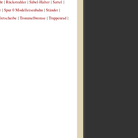
ht
|
Rückstrahler
|
Säbel-Halter
|
Sattel
|
e
|
Spur 0 Modelleisenbahn
|
Ständer
|
retscheibe
|
Trommelbremse
|
Truppenrad
|