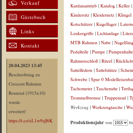
Verkauf
Kardanantrieb
|
Katalog
|
Keller
Kindersitz
|
Kleidernetz
|
Klingel
Gästebuch
Kotschützer
|
Kugellager
|
Latern
Links
Lenkergriffe
|
Lichtanlage
|
Liter
MTB Rahmen
|
Nabe
|
Nagelfän
Kontakt
Pedalteile
|
Pumpe
|
Pumpenhalte
Rahmenschloß
|
Ritzel
|
Rücklich
20.04.2023 13:45
Sattelfedern
|
Sattelstütze
|
Schein
Beschreibung zu
Schwebe
|
Spur 0 Modelleisenb
Crescent Rahmen
Tachometer
|
Taschenuhr
|
Tretla
Rennrad (1915±10)
Trommelbremse
|
Truppenrad
|
T
wurde
Werkzeug
|
Werkzeugtasche
|
Wul
erweitert!
https://t.co/xL1w9sjI6K
Produktionsjahr
von
b