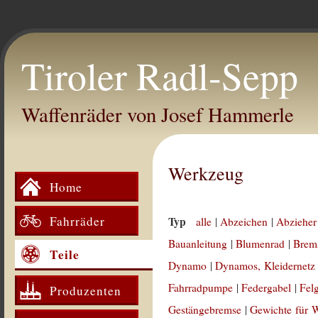
Tiroler Radl-Sepp
Waffenräder von Josef Hammerle
Werkzeug
Home
Fahrräder
Typ
alle
|
Abzeichen
|
Abzieher
Bauanleitung
|
Blumenrad
|
Brem
Teile
Dynamo
|
Dynamos, Kleidernetz
Fahrradpumpe
|
Federgabel
|
Fel
Produzenten
Gestängebremse
|
Gewichte für 