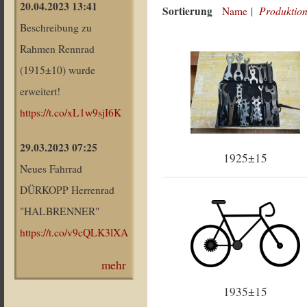
20.04.2023 13:41
Sortierung
Produktion
Name
|
Beschreibung zu
Rahmen Rennrad
(1915±10) wurde
erweitert!
https://t.co/xL1w9sjI6K
29.03.2023 07:25
1925±15
Neues Fahrrad
DÜRKOPP Herrenrad
"HALBRENNER"
https://t.co/v9cQLK3lXA
mehr
1935±15