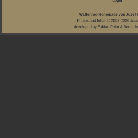
Login
Waffenrad-Homepage von Josef
Photos und Inhalt © 2008-2026
Jos
developed by
Fabian Peter
&
Bernade