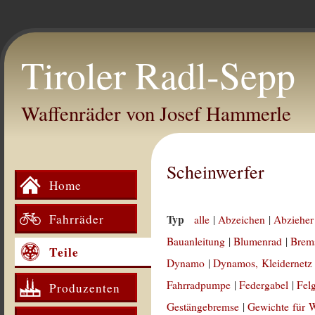
Tiroler Radl-Sepp
Waffenräder von Josef Hammerle
Scheinwerfer
Home
Fahrräder
Typ
alle
|
Abzeichen
|
Abzieher
Bauanleitung
|
Blumenrad
|
Brem
Teile
Dynamo
|
Dynamos, Kleidernetz
Fahrradpumpe
|
Federgabel
|
Fel
Produzenten
Gestängebremse
|
Gewichte für 