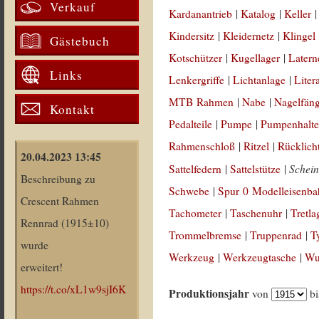
Verkauf
Kardanantrieb
|
Katalog
|
Keller
Kindersitz
|
Kleidernetz
|
Klingel
Gästebuch
Kotschützer
|
Kugellager
|
Latern
Links
Lenkergriffe
|
Lichtanlage
|
Liter
MTB Rahmen
|
Nabe
|
Nagelfän
Kontakt
Pedalteile
|
Pumpe
|
Pumpenhalte
Rahmenschloß
|
Ritzel
|
Rücklich
20.04.2023 13:45
Schein
Sattelfedern
|
Sattelstütze
|
Beschreibung zu
Schwebe
|
Spur 0 Modelleisenb
Crescent Rahmen
Tachometer
|
Taschenuhr
|
Tretla
Rennrad (1915±10)
Trommelbremse
|
Truppenrad
|
T
wurde
Werkzeug
|
Werkzeugtasche
|
Wul
erweitert!
https://t.co/xL1w9sjI6K
Produktionsjahr
von
b