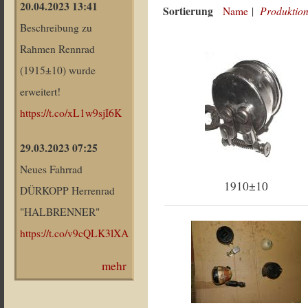
20.04.2023 13:41
Sortierung
Produktion
Name
|
Beschreibung zu
Rahmen Rennrad
(1915±10) wurde
erweitert!
https://t.co/xL1w9sjI6K
29.03.2023 07:25
Neues Fahrrad
1910±10
DÜRKOPP Herrenrad
"HALBRENNER"
https://t.co/v9cQLK3lXA
mehr