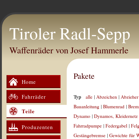
Tiroler Radl-Sepp
Waffenräder von Josef Hammerle
Pakete
Home
Fahrräder
Typ
alle
|
Abzeichen
|
Abzieher
Bauanleitung
|
Blumenrad
|
Brem
Teile
Dynamo
|
Dynamos, Kleidernetz
Fahrradpumpe
|
Federgabel
|
Fel
Produzenten
Gestängebremse
|
Gewichte für 