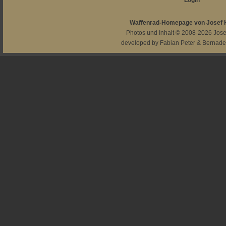
Login
Waffenrad-Homepage von Josef
Photos und Inhalt © 2008-2026
Jos
developed by
Fabian Peter
&
Bernade