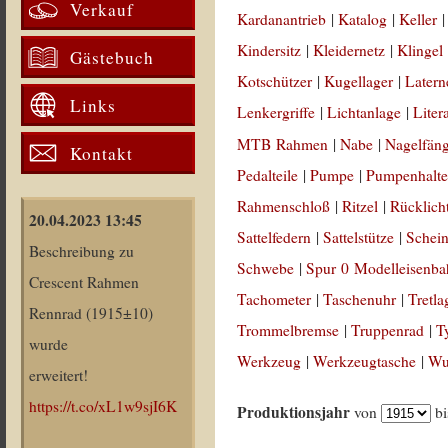
Verkauf
Kardanantrieb
|
Katalog
|
Keller
Kindersitz
|
Kleidernetz
|
Klingel
Gästebuch
Kotschützer
|
Kugellager
|
Latern
Links
Lenkergriffe
|
Lichtanlage
|
Liter
MTB Rahmen
|
Nabe
|
Nagelfän
Kontakt
Pedalteile
|
Pumpe
|
Pumpenhalte
Rahmenschloß
|
Ritzel
|
Rücklich
20.04.2023 13:45
Sattelfedern
|
Sattelstütze
|
Schein
Beschreibung zu
Schwebe
|
Spur 0 Modelleisenb
Crescent Rahmen
Tachometer
|
Taschenuhr
|
Tretla
Rennrad (1915±10)
Trommelbremse
|
Truppenrad
|
T
wurde
Werkzeug
|
Werkzeugtasche
|
Wul
erweitert!
https://t.co/xL1w9sjI6K
Produktionsjahr
von
b