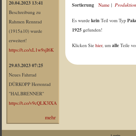
20.04.2023 13:41
Sortierung
Produktion
Name
|
Beschreibung zu
kein
Pak
Es wurde
Teil vom Typ
Rahmen Rennrad
1925
gefunden!
(1915±10) wurde
erweitert!
alle
Klicken Sie
hier
, um
Teile v
https://t.co/xL1w9sjI6K
29.03.2023 07:25
Neues Fahrrad
DÜRKOPP Herrenrad
"HALBRENNER"
https://t.co/v9cQLK3lXA
mehr