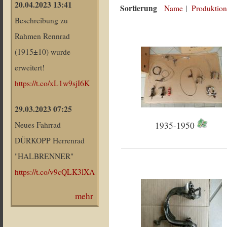
20.04.2023 13:41
Sortierung
Name
|
Produktion
Beschreibung zu
Rahmen Rennrad
(1915±10) wurde
erweitert!
https://t.co/xL1w9sjI6K
29.03.2023 07:25
1935-1950
Neues Fahrrad
DÜRKOPP Herrenrad
"HALBRENNER"
https://t.co/v9cQLK3lXA
mehr