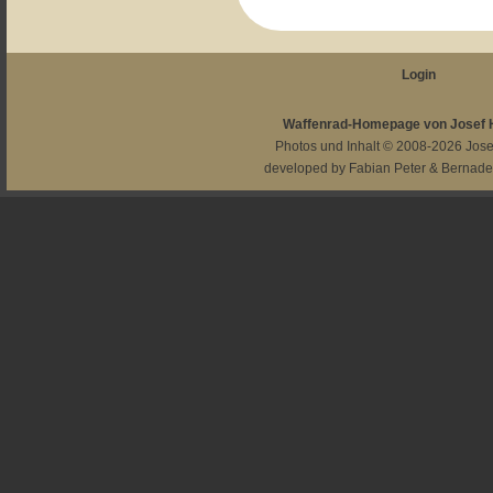
Login
Waffenrad-Homepage von Josef
Photos und Inhalt © 2008-2026
Jos
developed by
Fabian Peter
&
Bernade