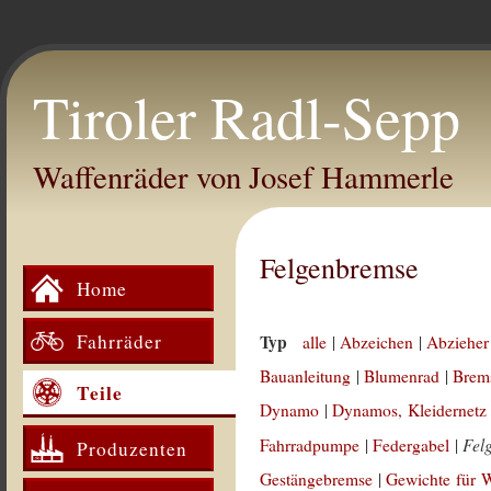
Tiroler Radl-Sepp
Waffenräder von Josef Hammerle
Felgenbremse
Home
Fahrräder
Typ
alle
|
Abzeichen
|
Abzieher
Bauanleitung
|
Blumenrad
|
Brem
Teile
Dynamo
|
Dynamos, Kleidernetz
Fel
Fahrradpumpe
|
Federgabel
|
Produzenten
Gestängebremse
|
Gewichte für 