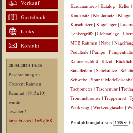
Verkauf
Kardanantrieb
|
Katalog
|
Keller
Kindersitz
|
Kleidernetz
|
Klingel
Gästebuch
Kotschützer
|
Kugellager
|
Latern
Links
Lenkergriffe
|
Lichtanlage
|
Liter
MTB Rahmen
|
Nabe
|
Nagelfän
Kontakt
Pedalteile
|
Pumpe
|
Pumpenhalte
Rahmenschloß
|
Ritzel
|
Rücklich
20.04.2023 13:45
Sattelfedern
|
Sattelstütze
|
Schein
Beschreibung zu
Schwebe
|
Spur 0 Modelleisenb
Crescent Rahmen
Tachometer
|
Taschenuhr
|
Tretla
Rennrad (1915±10)
Trommelbremse
|
Truppenrad
|
T
wurde
Werkzeug
|
Werkzeugtasche
|
Wul
erweitert!
https://t.co/xL1w9sjI6K
Produktionsjahr
von
b