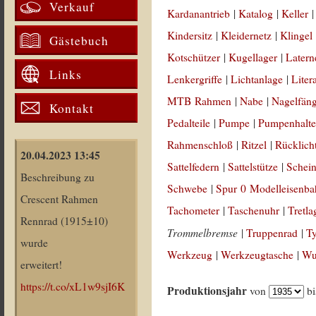
Verkauf
Kardanantrieb
|
Katalog
|
Keller
Kindersitz
|
Kleidernetz
|
Klingel
Gästebuch
Kotschützer
|
Kugellager
|
Latern
Links
Lenkergriffe
|
Lichtanlage
|
Liter
MTB Rahmen
|
Nabe
|
Nagelfän
Kontakt
Pedalteile
|
Pumpe
|
Pumpenhalte
Rahmenschloß
|
Ritzel
|
Rücklich
20.04.2023 13:45
Sattelfedern
|
Sattelstütze
|
Schein
Beschreibung zu
Schwebe
|
Spur 0 Modelleisenb
Crescent Rahmen
Tachometer
|
Taschenuhr
|
Tretla
Rennrad (1915±10)
Trommelbremse
|
Truppenrad
|
T
wurde
Werkzeug
|
Werkzeugtasche
|
Wul
erweitert!
https://t.co/xL1w9sjI6K
Produktionsjahr
von
b