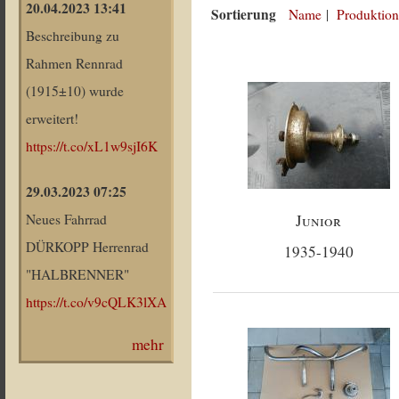
20.04.2023 13:41
Sortierung
Name
|
Produktion
Beschreibung zu
Rahmen Rennrad
(1915±10) wurde
erweitert!
https://t.co/xL1w9sjI6K
29.03.2023 07:25
Junior
Neues Fahrrad
DÜRKOPP Herrenrad
1935-1940
"HALBRENNER"
https://t.co/v9cQLK3lXA
mehr