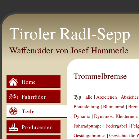
Tiroler Radl-Sepp
Waffenräder von Josef Hammerle
Trommelbremse
Home
Fahrräder
Typ
alle
|
Abzeichen
|
Abzieher
Bauanleitung
|
Blumenrad
|
Brem
Teile
Dynamo
|
Dynamos, Kleidernetz
Fahrradpumpe
|
Federgabel
|
Fel
Produzenten
Gestängebremse
|
Gewichte für 