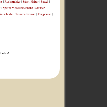
ht
|
Rückstrahler
|
Säbel-Halter
|
Sattel
|
e
|
Spur 0 Modelleisenbahn
|
Ständer
|
retscheibe
|
Trommelbremse
|
Truppenrad
|
funden!