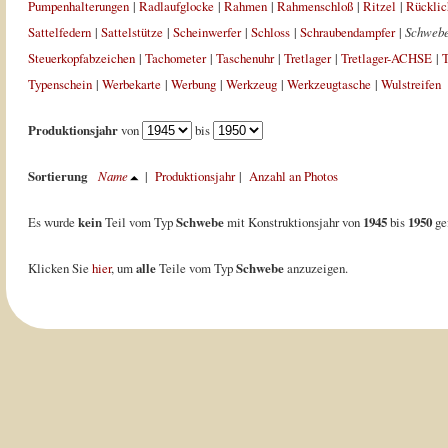
Pumpenhalterungen
|
Radlaufglocke
|
Rahmen
|
Rahmenschloß
|
Ritzel
|
Rücklic
Sattelfedern
|
Sattelstütze
|
Scheinwerfer
|
Schloss
|
Schraubendampfer
|
Schweb
Steuerkopfabzeichen
|
Tachometer
|
Taschenuhr
|
Tretlager
|
Tretlager-ACHSE
|
T
Typenschein
|
Werbekarte
|
Werbung
|
Werkzeug
|
Werkzeugtasche
|
Wulstreifen
Produktionsjahr
von
bis
Sortierung
Name
|
Produktionsjahr
|
Anzahl an Photos
Es wurde
kein
Teil vom Typ
Schwebe
mit Konstruktionsjahr von
1945
bis
1950
ge
Klicken Sie
hier
, um
alle
Teile vom Typ
Schwebe
anzuzeigen.