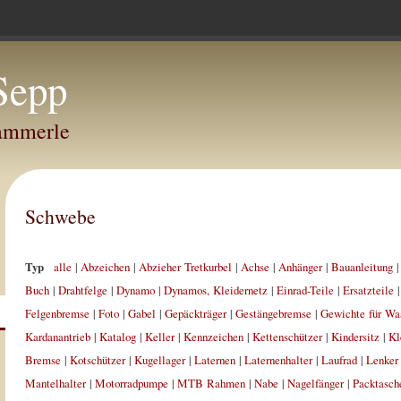
Sepp
Hammerle
Schwebe
Typ
alle
|
Abzeichen
|
Abzieher Tretkurbel
|
Achse
|
Anhänger
|
Bauanleitung
Buch
|
Drahtfelge
|
Dynamo
|
Dynamos, Kleidernetz
|
Einrad-Teile
|
Ersatzteile
Felgenbremse
|
Foto
|
Gabel
|
Gepäckträger
|
Gestängebremse
|
Gewichte für Wa
Kardanantrieb
|
Katalog
|
Keller
|
Kennzeichen
|
Kettenschützer
|
Kindersitz
|
Kl
Bremse
|
Kotschützer
|
Kugellager
|
Laternen
|
Laternenhalter
|
Laufrad
|
Lenker
Mantelhalter
|
Motorradpumpe
|
MTB Rahmen
|
Nabe
|
Nagelfänger
|
Packtasch