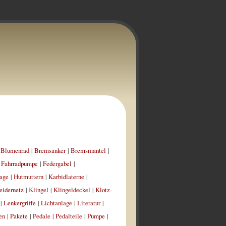
|
Blumenrad
|
Bremsanker
|
Bremsmantel
|
|
Fahrradpumpe
|
Federgabel
|
age
|
Hutmuttern
|
Karbidlaterne
|
eidernetz
|
Klingel
|
Klingeldeckel
|
Klotz-
|
Lenkergriffe
|
Lichtanlage
|
Literatur
|
en
|
Pakete
|
Pedale
|
Pedalteile
|
Pumpe
|