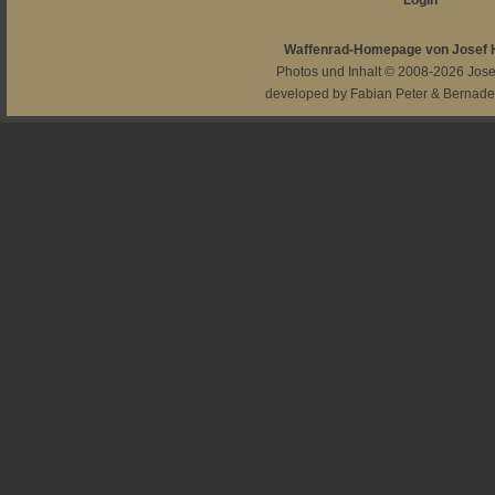
Login
Waffenrad-Homepage von Josef
Photos und Inhalt © 2008-2026
Jos
developed by
Fabian Peter
&
Bernade