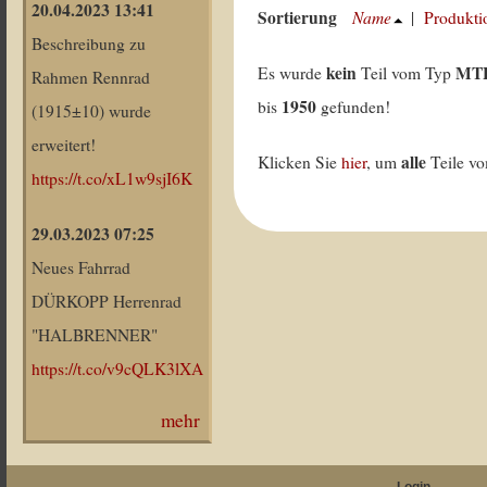
20.04.2023 13:41
Sortierung
Name
|
Produkti
Beschreibung zu
kein
MT
Es wurde
Teil vom Typ
Rahmen Rennrad
1950
bis
gefunden!
(1915±10) wurde
erweitert!
alle
Klicken Sie
hier
, um
Teile v
https://t.co/xL1w9sjI6K
29.03.2023 07:25
Neues Fahrrad
DÜRKOPP Herrenrad
"HALBRENNER"
https://t.co/v9cQLK3lXA
mehr