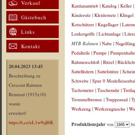
Verkauf
Kardanantrieb
|
Katalog
|
Keller
Kindersitz
|
Kleidernetz
|
Klingel
Gästebuch
Kotschützer
|
Kugellager
|
Latern
Links
Lenkergriffe
|
Lichtanlage
|
Liter
MTB Rahmen
|
Nabe
|
Nagelfäng
Kontakt
Pedalteile
|
Pumpe
|
Pumpenhalte
Rahmenschloß
|
Ritzel
|
Rücklich
20.04.2023 13:45
Sattelfedern
|
Sattelstütze
|
Schein
Beschreibung zu
Schwebe
|
Spur 0 Modelleisenb
Crescent Rahmen
Tachometer
|
Taschenuhr
|
Tretla
Rennrad (1915±10)
Trommelbremse
|
Truppenrad
|
T
wurde
Werkzeug
|
Werkzeugtasche
|
Wul
erweitert!
https://t.co/xL1w9sjI6K
Produktionsjahr
von
b