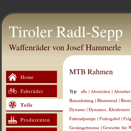
Tiroler Radl-Sepp
Waffenräder von Josef Hammerle
MTB Rahmen
Home
Fahrräder
Typ
alle
|
Abzeichen
|
Abzieher
Bauanleitung
|
Blumenrad
|
Brem
Teile
Dynamo
|
Dynamos, Kleidernetz
Fahrradpumpe
|
Federgabel
|
Fel
Produzenten
Gestängebremse
|
Gewichte für 