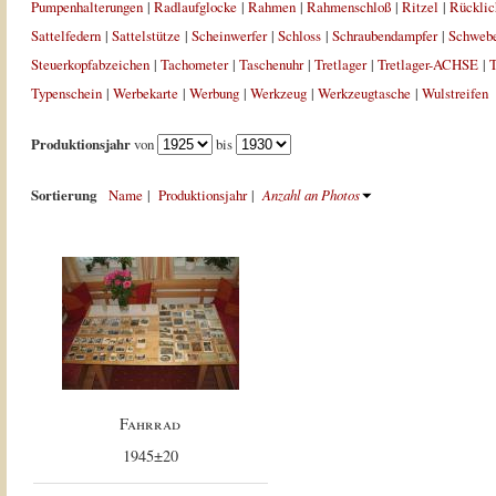
Pumpenhalterungen
|
Radlaufglocke
|
Rahmen
|
Rahmenschloß
|
Ritzel
|
Rücklic
Sattelfedern
|
Sattelstütze
|
Scheinwerfer
|
Schloss
|
Schraubendampfer
|
Schweb
Steuerkopfabzeichen
|
Tachometer
|
Taschenuhr
|
Tretlager
|
Tretlager-ACHSE
|
T
Typenschein
|
Werbekarte
|
Werbung
|
Werkzeug
|
Werkzeugtasche
|
Wulstreifen
Produktionsjahr
von
bis
Sortierung
Name
|
Produktionsjahr
|
Anzahl an Photos
Fahrrad
1945±20