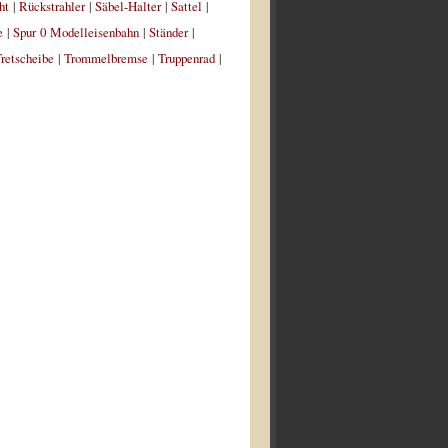
ht
|
Rückstrahler
|
Säbel-Halter
|
Sattel
|
e
|
Spur 0 Modelleisenbahn
|
Ständer
|
retscheibe
|
Trommelbremse
|
Truppenrad
|