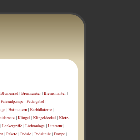
|
Blumenrad
|
Bremsanker
|
Bremsmantel
|
|
Fahrradpumpe
|
Federgabel
|
age
|
Hutmuttern
|
Karbidlaterne
|
eidernetz
|
Klingel
|
Klingeldeckel
|
Klotz-
|
Lenkergriffe
|
Lichtanlage
|
Literatur
|
en
|
Pakete
|
Pedale
|
Pedalteile
|
Pumpe
|