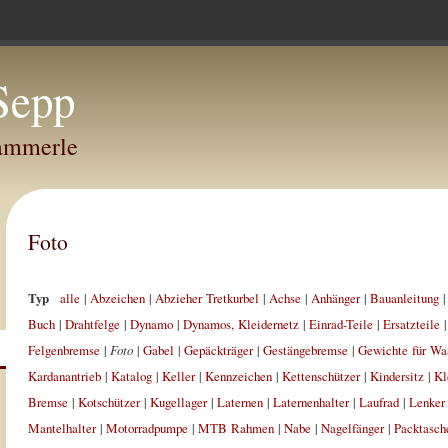
Sepp
Hammerle
Foto
Typ
alle
|
Abzeichen
|
Abzieher Tretkurbel
|
Achse
|
Anhänger
|
Bauanleitung
Buch
|
Drahtfelge
|
Dynamo
|
Dynamos, Kleidernetz
|
Einrad-Teile
|
Ersatzteile
Felgenbremse
|
Foto
|
Gabel
|
Gepäckträger
|
Gestängebremse
|
Gewichte für Wa
Kardanantrieb
|
Katalog
|
Keller
|
Kennzeichen
|
Kettenschützer
|
Kindersitz
|
Kl
Bremse
|
Kotschützer
|
Kugellager
|
Laternen
|
Laternenhalter
|
Laufrad
|
Lenker
Mantelhalter
|
Motorradpumpe
|
MTB Rahmen
|
Nabe
|
Nagelfänger
|
Packtasch