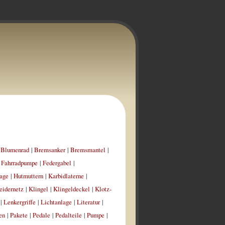
|
Blumenrad
|
Bremsanker
|
Bremsmantel
|
|
Fahrradpumpe
|
Federgabel
|
age
|
Hutmuttern
|
Karbidlaterne
|
eidernetz
|
Klingel
|
Klingeldeckel
|
Klotz-
|
Lenkergriffe
|
Lichtanlage
|
Literatur
|
en
|
Pakete
|
Pedale
|
Pedalteile
|
Pumpe
|