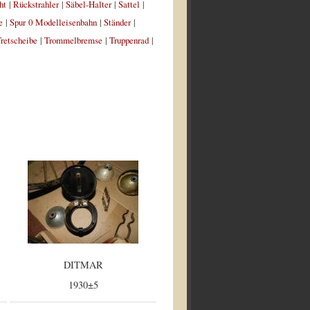
ht
|
Rückstrahler
|
Säbel-Halter
|
Sattel
|
e
|
Spur 0 Modelleisenbahn
|
Ständer
|
retscheibe
|
Trommelbremse
|
Truppenrad
|
DITMAR
1930±5