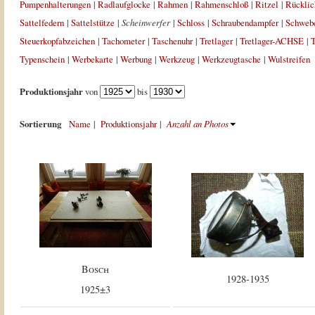
Pumpenhalterungen
|
Radlaufglocke
|
Rahmen
|
Rahmenschloß
|
Ritzel
|
Rücklic
Sattelfedern
|
Sattelstütze
|
Scheinwerfer
|
Schloss
|
Schraubendampfer
|
Schweb
Steuerkopfabzeichen
|
Tachometer
|
Taschenuhr
|
Tretlager
|
Tretlager-ACHSE
|
T
Typenschein
|
Werbekarte
|
Werbung
|
Werkzeug
|
Werkzeugtasche
|
Wulstreifen
Produktionsjahr
von
bis
Sortierung
Name
|
Produktionsjahr
|
Anzahl an Photos
Bosch
1928-1935
1925±3