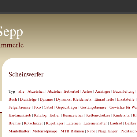
Sepp
Hammerle
Scheinwerfer
Typ
alle
|
Abzeichen
|
Abzieher Tretkurbel
|
Achse
|
Anhänger
|
Bauanleitung
Buch
|
Drahtfelge
|
Dynamo
|
Dynamos, Kleidernetz
|
Einrad-Teile
|
Ersatzteile
Felgenbremse
|
Foto
|
Gabel
|
Gepäckträger
|
Gestängebremse
|
Gewichte für Wa
Kardanantrieb
|
Katalog
|
Keller
|
Kennzeichen
|
Kettenschützer
|
Kindersitz
|
Kl
Bremse
|
Kotschützer
|
Kugellager
|
Laternen
|
Laternenhalter
|
Laufrad
|
Lenker
Mantelhalter
|
Motorradpumpe
|
MTB Rahmen
|
Nabe
|
Nagelfänger
|
Packtasch