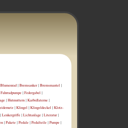
|
Blumenrad
|
Bremsanker
|
Bremsmantel
|
|
Fahrradpumpe
|
Federgabel
|
age
|
Hutmuttern
|
Karbidlaterne
|
eidernetz
|
Klingel
|
Klingeldeckel
|
Klotz-
|
Lenkergriffe
|
Lichtanlage
|
Literatur
|
en
|
Pakete
|
Pedale
|
Pedalteile
|
Pumpe
|