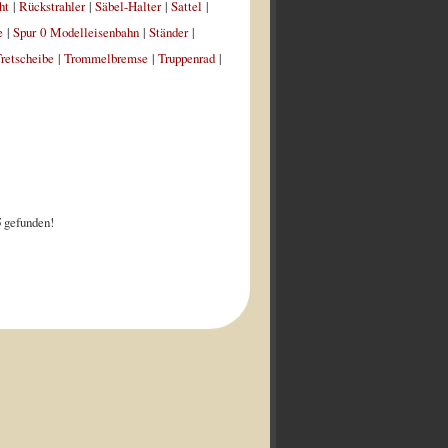
ht
|
Rückstrahler
|
Säbel-Halter
|
Sattel
|
e
|
Spur 0 Modelleisenbahn
|
Ständer
|
retscheibe
|
Trommelbremse
|
Truppenrad
|
5
gefunden!