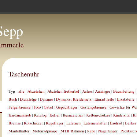
Sepp
Hammerle
Taschenuhr
Typ
alle
|
Abzeichen
|
Abzieher Tretkurbel
|
Achse
|
Anhänger
|
Bauanleitung
Buch
|
Drahtfelge
|
Dynamo
|
Dynamos, Kleidernetz
|
Einrad-Teile
|
Ersatzteile
Felgenbremse
|
Foto
|
Gabel
|
Gepäckträger
|
Gestängebremse
|
Gewichte für Wa
Kardanantrieb
|
Katalog
|
Keller
|
Kennzeichen
|
Kettenschützer
|
Kindersitz
|
Kl
Bremse
|
Kotschützer
|
Kugellager
|
Laternen
|
Laternenhalter
|
Laufrad
|
Lenker
Mantelhalter
|
Motorradpumpe
|
MTB Rahmen
|
Nabe
|
Nagelfänger
|
Packtasch