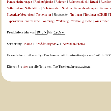
Pumpenhalterungen
|
Radlaufglocke
|
Rahmen
|
Rahmenschloß
|
Ritzel
|
Rücklic
Sattelfedern
|
Sattelstütze
|
Scheinwerfer
|
Schloss
|
Schraubendampfer
|
Schweb
Steuerkopfabzeichen
|
Tachometer
|
Taschenuhr
|
Tretlager
|
Tretlager-ACHSE
|
T
Typenschein
|
Werbekarte
|
Werbung
|
Werkzeug
|
Werkzeugtasche
|
Wulstreifen
Produktionsjahr
von
bis
Sortierung
Name
|
Produktionsjahr
|
Anzahl an Photos
Es wurde
kein
Teil vom Typ
Taschenuhr
mit Konstruktionsjahr von
1945
bis
195
Klicken Sie
hier
, um
alle
Teile vom Typ
Taschenuhr
anzuzeigen.