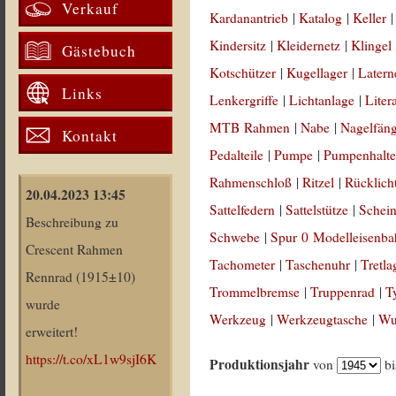
Verkauf
Kardanantrieb
|
Katalog
|
Keller
Kindersitz
|
Kleidernetz
|
Klingel
Gästebuch
Kotschützer
|
Kugellager
|
Latern
Links
Lenkergriffe
|
Lichtanlage
|
Liter
MTB Rahmen
|
Nabe
|
Nagelfän
Kontakt
Pedalteile
|
Pumpe
|
Pumpenhalte
Rahmenschloß
|
Ritzel
|
Rücklich
20.04.2023 13:45
Sattelfedern
|
Sattelstütze
|
Schein
Beschreibung zu
Schwebe
|
Spur 0 Modelleisenb
Crescent Rahmen
Tachometer
|
Taschenuhr
|
Tretla
Rennrad (1915±10)
Trommelbremse
|
Truppenrad
|
T
wurde
Werkzeug
|
Werkzeugtasche
|
Wul
erweitert!
https://t.co/xL1w9sjI6K
Produktionsjahr
von
b