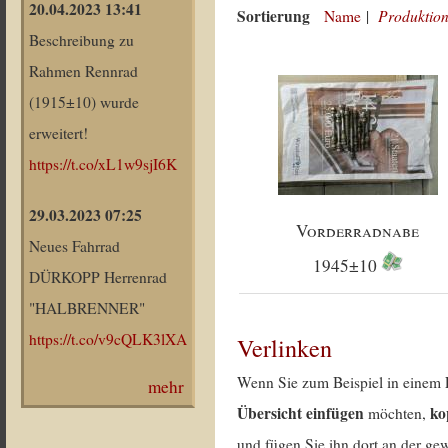
20.04.2023 13:41
Sortierung
Produktion
Name
|
Beschreibung zu
Rahmen Rennrad
(1915±10) wurde
erweitert!
https://t.co/xL1w9sjI6K
29.03.2023 07:25
Vorderradnabe
Neues Fahrrad
1945±10
DÜRKOPP Herrenrad
"HALBRENNER"
https://t.co/v9cQLK3lXA
Verlinken
Wenn Sie zum Beispiel in einem 
mehr
Übersicht einfügen
ko
möchten,
und fügen Sie ihn dort an der gew