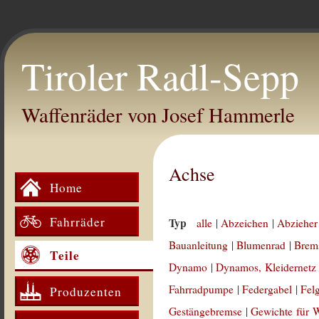
Tiroler Radl-Sepp
Waffenräder von Josef Hammerle
Achse
Home
Fahrräder
Typ
alle
|
Abzeichen
|
Abzieher
Bauanleitung
|
Blumenrad
|
Brem
Teile
Dynamo
|
Dynamos, Kleidernetz
Fahrradpumpe
|
Federgabel
|
Fel
Produzenten
Gestängebremse
|
Gewichte für 