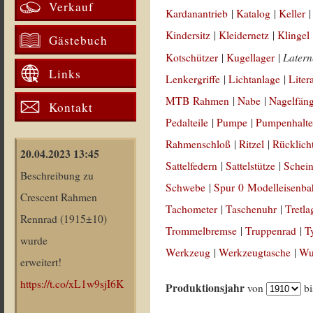
Verkauf
Kardanantrieb
|
Katalog
|
Keller
Kindersitz
|
Kleidernetz
|
Klingel
Gästebuch
Later
Kotschützer
|
Kugellager
|
Links
Lenkergriffe
|
Lichtanlage
|
Liter
MTB Rahmen
|
Nabe
|
Nagelfän
Kontakt
Pedalteile
|
Pumpe
|
Pumpenhalte
Rahmenschloß
|
Ritzel
|
Rücklich
20.04.2023 13:45
Sattelfedern
|
Sattelstütze
|
Schein
Beschreibung zu
Schwebe
|
Spur 0 Modelleisenb
Crescent Rahmen
Tachometer
|
Taschenuhr
|
Tretla
Rennrad (1915±10)
Trommelbremse
|
Truppenrad
|
T
wurde
Werkzeug
|
Werkzeugtasche
|
Wul
erweitert!
https://t.co/xL1w9sjI6K
Produktionsjahr
von
b