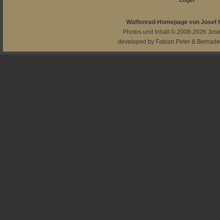
Login
Waffenrad-Homepage von Josef
Photos und Inhalt © 2008-2026
Jos
developed by
Fabian Peter
&
Bernade