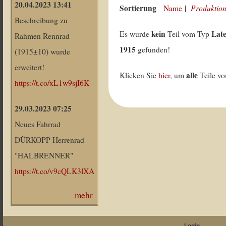
20.04.2023 13:41
Sortierung
Produktion
Name
|
Beschreibung zu
kein
Lat
Es wurde
Teil vom Typ
Rahmen Rennrad
1915
gefunden!
(1915±10) wurde
erweitert!
alle
Klicken Sie
hier
, um
Teile v
https://t.co/xL1w9sjI6K
29.03.2023 07:25
Neues Fahrrad
DÜRKOPP Herrenrad
"HALBRENNER"
https://t.co/v9cQLK3lXA
mehr