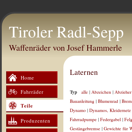
Tiroler Radl-Sepp
Waffenräder von Josef Hammerle
Laternen
Home
Fahrräder
Typ
alle
|
Abzeichen
|
Abzieher
Bauanleitung
|
Blumenrad
|
Brem
Teile
Dynamo
|
Dynamos, Kleidernetz
Fahrradpumpe
|
Federgabel
|
Fel
Produzenten
Gestängebremse
|
Gewichte für 