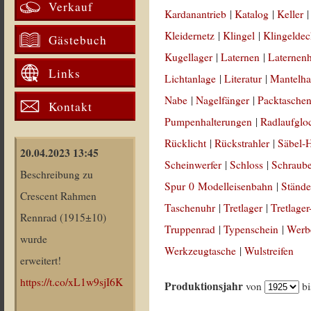
Verkauf
Kardanantrieb
|
Katalog
|
Keller
Kleidernetz
|
Klingel
|
Klingeldec
Gästebuch
Kugellager
|
Laternen
|
Laternenh
Links
Lichtanlage
|
Literatur
|
Mantelha
Nabe
|
Nagelfänger
|
Packtasche
Kontakt
Pumpenhalterungen
|
Radlaufglo
Rücklicht
|
Rückstrahler
|
Säbel-H
20.04.2023 13:45
Scheinwerfer
|
Schloss
|
Schraub
Beschreibung zu
Spur 0 Modelleisenbahn
|
Stände
Crescent Rahmen
Taschenuhr
|
Tretlager
|
Tretlag
Rennrad (1915±10)
Truppenrad
|
Typenschein
|
Werb
wurde
Werkzeugtasche
|
Wulstreifen
erweitert!
https://t.co/xL1w9sjI6K
Produktionsjahr
von
b