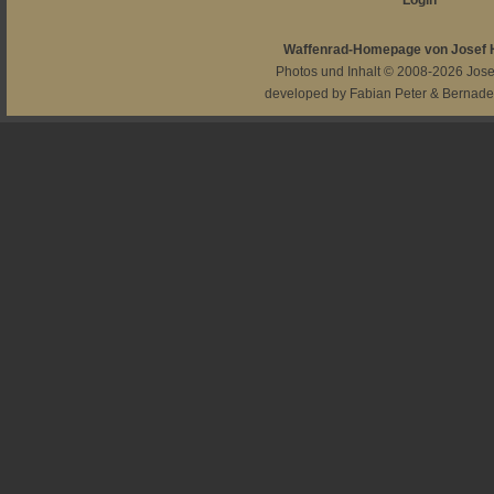
Login
Waffenrad-Homepage von Josef
Photos und Inhalt © 2008-2026
Jos
developed by
Fabian Peter
&
Bernade