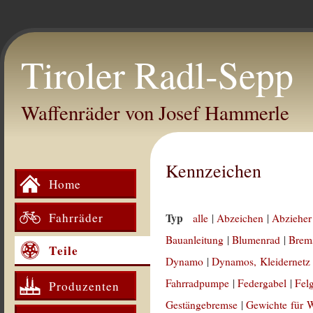
Tiroler Radl-Sepp
Waffenräder von Josef Hammerle
Kennzeichen
Home
Fahrräder
Typ
alle
|
Abzeichen
|
Abzieher
Bauanleitung
|
Blumenrad
|
Brem
Teile
Dynamo
|
Dynamos, Kleidernetz
Fahrradpumpe
|
Federgabel
|
Fel
Produzenten
Gestängebremse
|
Gewichte für 