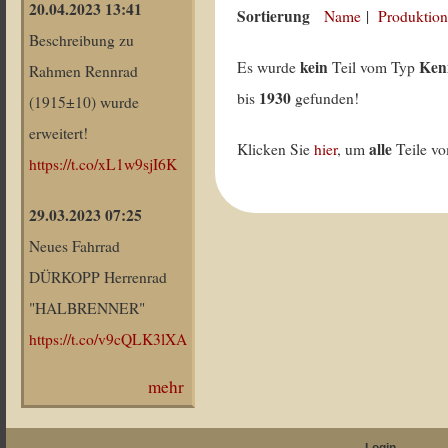
20.04.2023 13:41
Sortierung
Name
|
Produktion
Beschreibung zu
kein
Ken
Es wurde
Teil vom Typ
Rahmen Rennrad
1930
bis
gefunden!
(1915±10) wurde
erweitert!
alle
Klicken Sie
hier
, um
Teile v
https://t.co/xL1w9sjI6K
29.03.2023 07:25
Neues Fahrrad
DÜRKOPP Herrenrad
"HALBRENNER"
https://t.co/v9cQLK3lXA
mehr