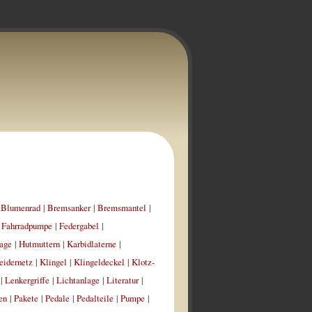
|
Blumenrad
|
Bremsanker
|
Bremsmantel
|
|
Fahrradpumpe
|
Federgabel
|
age
|
Hutmuttern
|
Karbidlaterne
|
eidernetz
|
Klingel
|
Klingeldeckel
|
Klotz-
|
Lenkergriffe
|
Lichtanlage
|
Literatur
|
en
|
Pakete
|
Pedale
|
Pedalteile
|
Pumpe
|