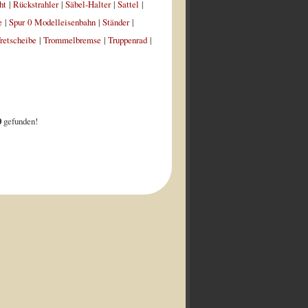
ht
|
Rückstrahler
|
Säbel-Halter
|
Sattel
|
e
|
Spur 0 Modelleisenbahn
|
Ständer
|
retscheibe
|
Trommelbremse
|
Truppenrad
|
0
gefunden!