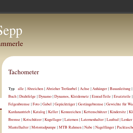
Sepp
Hammerle
Tachometer
Typ
alle
|
Abzeichen
|
Abzieher Tretkurbel
|
Achse
|
Anhänger
|
Bauanleitung
Buch
|
Drahtfelge
|
Dynamo
|
Dynamos, Kleidernetz
|
Einrad-Teile
|
Ersatzteile
Felgenbremse
|
Foto
|
Gabel
|
Gepäckträger
|
Gestängebremse
|
Gewichte für Wa
Kardanantrieb
|
Katalog
|
Keller
|
Kennzeichen
|
Kettenschützer
|
Kindersitz
|
Kl
Bremse
|
Kotschützer
|
Kugellager
|
Laternen
|
Laternenhalter
|
Laufrad
|
Lenker
Mantelhalter
|
Motorradpumpe
|
MTB Rahmen
|
Nabe
|
Nagelfänger
|
Packtasch