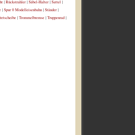
ht
|
Rückstrahler
|
Säbel-Halter
|
Sattel
|
e
|
Spur 0 Modelleisenbahn
|
Ständer
|
retscheibe
|
Trommelbremse
|
Truppenrad
|