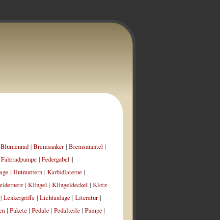
|
Blumenrad
|
Bremsanker
|
Bremsmantel
|
|
Fahrradpumpe
|
Federgabel
|
age
|
Hutmuttern
|
Karbidlaterne
|
eidernetz
|
Klingel
|
Klingeldeckel
|
Klotz-
|
Lenkergriffe
|
Lichtanlage
|
Literatur
|
en
|
Pakete
|
Pedale
|
Pedalteile
|
Pumpe
|