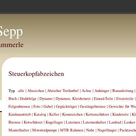
Sepp
Hammerle
Steuerkopfabzeichen
Typ
alle
|
Abzeichen
|
Abzieher Tretkurbel
|
Achse
|
Anhänger
|
Bauanleitung
Buch
|
Drahtfelge
|
Dynamo
|
Dynamos, Kleidernetz
|
Einrad-Teile
|
Ersatzteile
Felgenbremse
|
Foto
|
Gabel
|
Gepäckträger
|
Gestängebremse
|
Gewichte für Wa
Kardanantrieb
|
Katalog
|
Keller
|
Kennzeichen
|
Kettenschützer
|
Kindersitz
|
Kl
Bremse
|
Kotschützer
|
Kugellager
|
Laternen
|
Laternenhalter
|
Laufrad
|
Lenker
Mantelhalter
|
Motorradpumpe
|
MTB Rahmen
|
Nabe
|
Nagelfänger
|
Packtasch