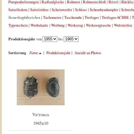
Pumpenhalterungen
|
Radlaufglocke
|
Rahmen
|
Rahmenschloß
|
Ritzel
|
Rücklic
Sattelfedern
|
Sattelstütze
|
Scheinwerfer
|
Schloss
|
Schraubendampfer
|
Schweb
Steuerkopfabzeichen
|
Tachometer
|
Taschenuhr
|
Tretlager
|
Tretlager-ACHSE
|
T
Typenschein
|
Werbekarte
|
Werbung
|
Werkzeug
|
Werkzeugtasche
|
Wulstreifen
Produktionsjahr
von
bis
Sortierung
Name
|
Produktionsjahr
|
Anzahl an Photos
Victoria
1945±10