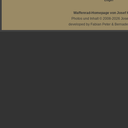
Login
Waffenrad-Homepage von Josef
Photos und Inhalt © 2008-2026
Jos
developed by
Fabian Peter
&
Bernade