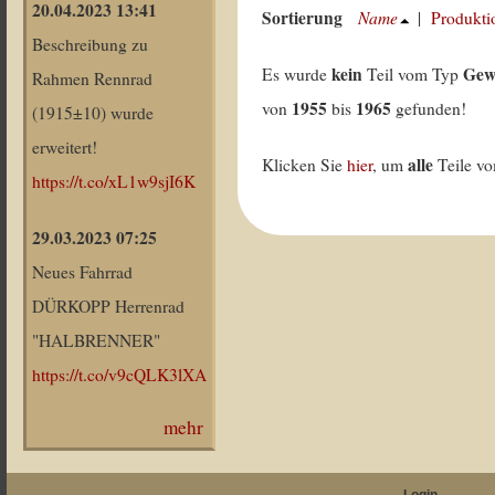
20.04.2023 13:41
Sortierung
Name
|
Produkti
Beschreibung zu
kein
Gew
Es wurde
Teil vom Typ
Rahmen Rennrad
1955
1965
von
bis
gefunden!
(1915±10) wurde
erweitert!
alle
Klicken Sie
hier
, um
Teile v
https://t.co/xL1w9sjI6K
29.03.2023 07:25
Neues Fahrrad
DÜRKOPP Herrenrad
"HALBRENNER"
https://t.co/v9cQLK3lXA
mehr