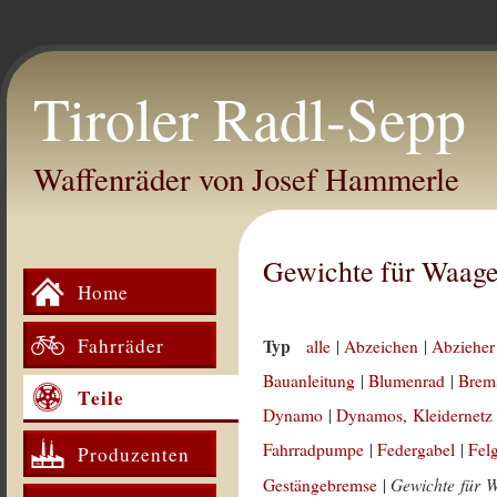
Tiroler Radl-Sepp
Waffenräder von Josef Hammerle
Gewichte für Waag
Home
Fahrräder
Typ
alle
|
Abzeichen
|
Abzieher
Bauanleitung
|
Blumenrad
|
Brem
Teile
Dynamo
|
Dynamos, Kleidernetz
Fahrradpumpe
|
Federgabel
|
Fel
Produzenten
Gewichte für 
Gestängebremse
|