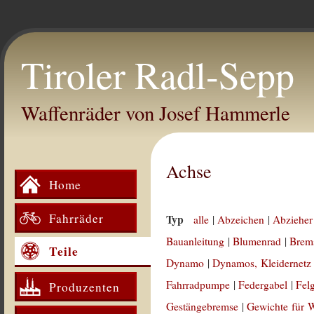
Tiroler Radl-Sepp
Waffenräder von Josef Hammerle
Achse
Home
Fahrräder
Typ
alle
|
Abzeichen
|
Abzieher
Bauanleitung
|
Blumenrad
|
Brem
Teile
Dynamo
|
Dynamos, Kleidernetz
Fahrradpumpe
|
Federgabel
|
Fel
Produzenten
Gestängebremse
|
Gewichte für 