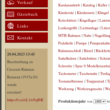
Verkauf
Kardanantrieb
|
Katalog
|
Keller
Kindersitz
|
Kleidernetz
|
Klingel
Gästebuch
Kotschützer
|
Kugellager
|
Latern
Links
Lenkergriffe
|
Lichtanlage
|
Liter
MTB Rahmen
|
Nabe
|
Nagelfän
Kontakt
Pedalteile
|
Pumpe
|
Pumpenhalte
Rahmenschloß
|
Ritzel
|
Rücklich
20.04.2023 13:45
Sattelfedern
|
Sattelstütze
|
Schein
Beschreibung zu
Schwebe
|
Spur 0 Modelleisenb
Crescent Rahmen
Tachometer
|
Taschenuhr
|
Tretla
Rennrad (1915±10)
Trommelbremse
|
Truppenrad
|
T
wurde
Werkzeug
|
Werkzeugtasche
|
Wul
erweitert!
https://t.co/xL1w9sjI6K
Produktionsjahr
von
b