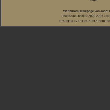
Login
Waffenrad-Homepage von Josef
Photos und Inhalt © 2008-2026
Jos
developed by
Fabian Peter
&
Bernade