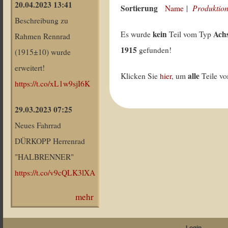
20.04.2023 13:41
Sortierung
Produktion
Name
|
Beschreibung zu
kein
Ach
Es wurde
Teil vom Typ
Rahmen Rennrad
1915
gefunden!
(1915±10) wurde
erweitert!
alle
Klicken Sie
hier
, um
Teile v
https://t.co/xL1w9sjI6K
29.03.2023 07:25
Neues Fahrrad
DÜRKOPP Herrenrad
"HALBRENNER"
https://t.co/v9cQLK3lXA
mehr