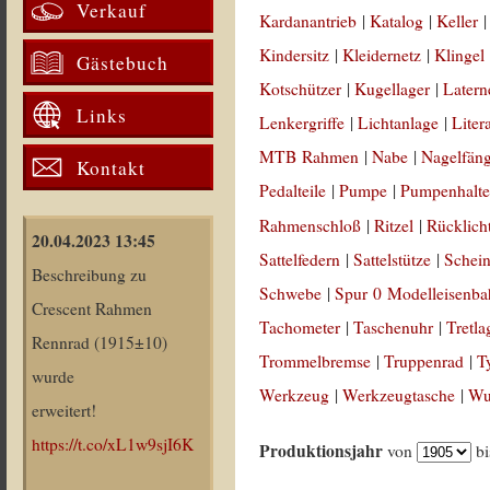
Verkauf
Kardanantrieb
|
Katalog
|
Keller
Kindersitz
|
Kleidernetz
|
Klingel
Gästebuch
Kotschützer
|
Kugellager
|
Latern
Links
Lenkergriffe
|
Lichtanlage
|
Liter
MTB Rahmen
|
Nabe
|
Nagelfän
Kontakt
Pedalteile
|
Pumpe
|
Pumpenhalte
Rahmenschloß
|
Ritzel
|
Rücklich
20.04.2023 13:45
Sattelfedern
|
Sattelstütze
|
Schein
Beschreibung zu
Schwebe
|
Spur 0 Modelleisenb
Crescent Rahmen
Tachometer
|
Taschenuhr
|
Tretla
Rennrad (1915±10)
Trommelbremse
|
Truppenrad
|
T
wurde
Werkzeug
|
Werkzeugtasche
|
Wul
erweitert!
https://t.co/xL1w9sjI6K
Produktionsjahr
von
b