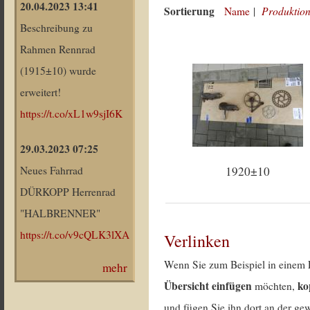
20.04.2023 13:41
Sortierung
Produktion
Name
|
Beschreibung zu
Rahmen Rennrad
(1915±10) wurde
erweitert!
https://t.co/xL1w9sjI6K
29.03.2023 07:25
1920±10
Neues Fahrrad
DÜRKOPP Herrenrad
"HALBRENNER"
https://t.co/v9cQLK3lXA
Verlinken
Wenn Sie zum Beispiel in einem 
mehr
Übersicht einfügen
ko
möchten,
und fügen Sie ihn dort an der gew