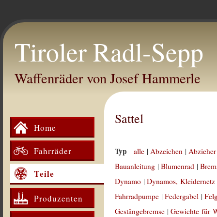
Tiroler Radl-Sepp
Waffenräder von Josef Hammerle
Sattel
Home
Fahrräder
Typ
alle
|
Abzeichen
|
Abzieher
Bauanleitung
|
Blumenrad
|
Brem
Teile
Dynamo
|
Dynamos, Kleidernetz
Fahrradpumpe
|
Federgabel
|
Fel
Produzenten
Gestängebremse
|
Gewichte für 