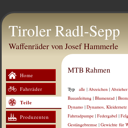
Tiroler Radl-Sepp
Waffenräder von Josef Hammerle
MTB Rahmen
Home
Fahrräder
Typ
alle
|
Abzeichen
|
Abzieher
Bauanleitung
|
Blumenrad
|
Brem
Teile
Dynamo
|
Dynamos, Kleidernetz
Fahrradpumpe
|
Federgabel
|
Fel
Produzenten
Gestängebremse
|
Gewichte für 