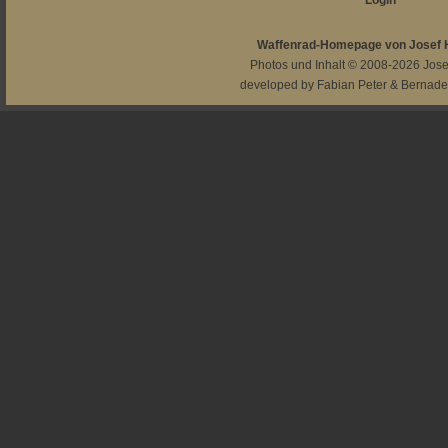
Login
Waffenrad-Homepage von Josef
Photos und Inhalt © 2008-2026
Jos
developed by
Fabian Peter
&
Bernade