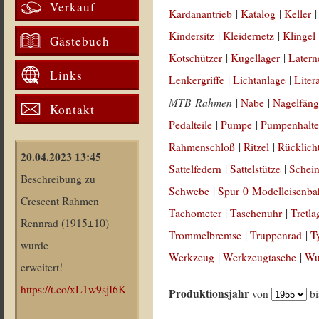
Verkauf
Kardanantrieb
|
Katalog
|
Keller
Kindersitz
|
Kleidernetz
|
Klingel
Gästebuch
Kotschützer
|
Kugellager
|
Latern
Links
Lenkergriffe
|
Lichtanlage
|
Liter
MTB Rahmen
|
Nabe
|
Nagelfäng
Kontakt
Pedalteile
|
Pumpe
|
Pumpenhalte
Rahmenschloß
|
Ritzel
|
Rücklich
20.04.2023 13:45
Sattelfedern
|
Sattelstütze
|
Schein
Beschreibung zu
Schwebe
|
Spur 0 Modelleisenb
Crescent Rahmen
Tachometer
|
Taschenuhr
|
Tretla
Rennrad (1915±10)
Trommelbremse
|
Truppenrad
|
T
wurde
Werkzeug
|
Werkzeugtasche
|
Wul
erweitert!
https://t.co/xL1w9sjI6K
Produktionsjahr
von
b