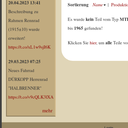
20.04.2023 13:41
Sortierung
Name
|
Produkti
Beschreibung zu
kein
MT
Es wurde
Teil vom Typ
Rahmen Rennrad
1965
bis
gefunden!
(1915±10) wurde
erweitert!
alle
Klicken Sie
hier
, um
Teile v
https://t.co/xL1w9sjI6K
29.03.2023 07:25
Neues Fahrrad
DÜRKOPP Herrenrad
"HALBRENNER"
https://t.co/v9cQLK3lXA
mehr