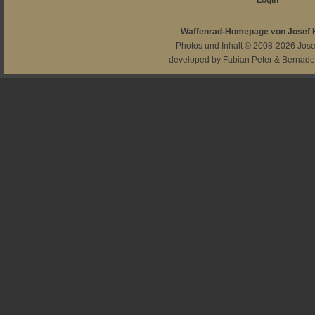
Login
Waffenrad-Homepage von Josef
Photos und Inhalt © 2008-2026
Jos
developed by
Fabian Peter
&
Bernade