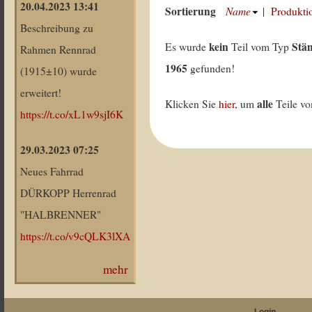
20.04.2023 13:41
Sortierung
Name
|
Produkti
Beschreibung zu
kein
Stä
Es wurde
Teil vom Typ
Rahmen Rennrad
1965
gefunden!
(1915±10) wurde
erweitert!
alle
Klicken Sie
hier
, um
Teile v
https://t.co/xL1w9sjI6K
29.03.2023 07:25
Neues Fahrrad
DÜRKOPP Herrenrad
"HALBRENNER"
https://t.co/v9cQLK3lXA
mehr