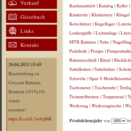
Verkauf
Kardanantrieb
|
Katalog
|
Keller
Kindersitz
|
Kleidernetz
|
Klingel
Gästebuch
Kotschützer
|
Kugellager
|
Latern
Links
Lenkergriffe
|
Lichtanlage
|
Liter
MTB Rahmen
|
Nabe
|
Nagelfän
Kontakt
Pedalteile
|
Pumpe
|
Pumpenhalte
Rahmenschloß
|
Ritzel
|
Rücklich
20.04.2023 13:45
Sattelfedern
|
Sattelstütze
|
Schein
Beschreibung zu
Schwebe
|
Spur 0 Modelleisenb
Crescent Rahmen
Tachometer
|
Taschenuhr
|
Tretla
Rennrad (1915±10)
Trommelbremse
|
Truppenrad
|
T
wurde
Werkzeug
|
Werkzeugtasche
|
Wul
erweitert!
https://t.co/xL1w9sjI6K
Produktionsjahr
von
b