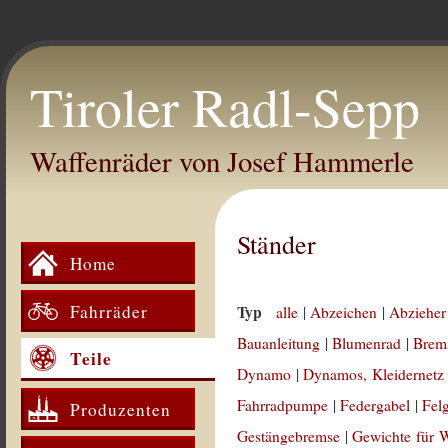
Tiroler Radl-Sepp
Waffenräder von Josef Hammerle
Ständer
Home
Fahrräder
Typ
alle
|
Abzeichen
|
Abzieher
Bauanleitung
|
Blumenrad
|
Brem
Teile
Dynamo
|
Dynamos, Kleidernetz
Fahrradpumpe
|
Federgabel
|
Fel
Produzenten
Gestängebremse
|
Gewichte für 