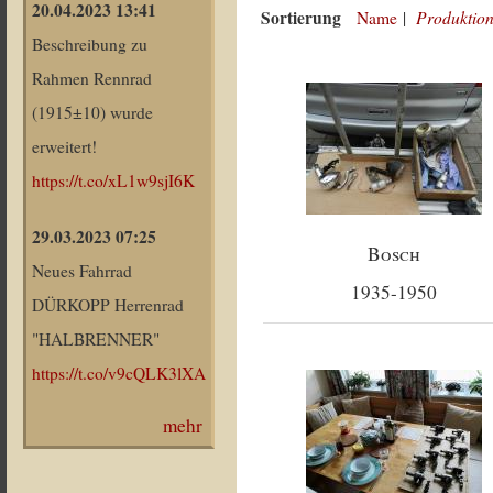
20.04.2023 13:41
Sortierung
Produktion
Name
|
Beschreibung zu
Rahmen Rennrad
(1915±10) wurde
erweitert!
https://t.co/xL1w9sjI6K
29.03.2023 07:25
Bosch
Neues Fahrrad
1935-1950
DÜRKOPP Herrenrad
"HALBRENNER"
https://t.co/v9cQLK3lXA
mehr