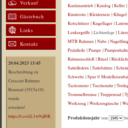
Verkauf
Kardanantrieb
|
Katalog
|
Keller
Kindersitz
|
Kleidernetz
|
Klingel
Gästebuch
Kotschützer
|
Kugellager
|
Latern
Links
Lichtanlage
Lenkergriffe
|
|
Liter
MTB Rahmen
|
Nabe
|
Nagelfän
Kontakt
Pedalteile
|
Pumpe
|
Pumpenhalte
Rahmenschloß
|
Ritzel
|
Rücklich
20.04.2023 13:45
Sattelfedern
|
Sattelstütze
|
Schein
Beschreibung zu
Schwebe
|
Spur 0 Modelleisenb
Crescent Rahmen
Tachometer
|
Taschenuhr
|
Tretla
Rennrad (1915±10)
Trommelbremse
|
Truppenrad
|
T
wurde
Werkzeug
|
Werkzeugtasche
|
Wul
erweitert!
https://t.co/xL1w9sjI6K
Produktionsjahr
von
b