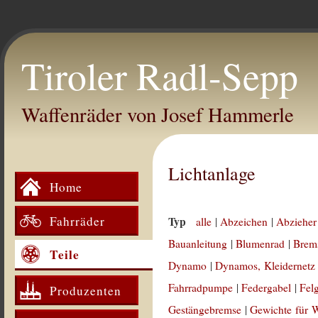
Tiroler Radl-Sepp
Waffenräder von Josef Hammerle
Lichtanlage
Home
Fahrräder
Typ
alle
|
Abzeichen
|
Abzieher
Bauanleitung
|
Blumenrad
|
Brem
Teile
Dynamo
|
Dynamos, Kleidernetz
Fahrradpumpe
|
Federgabel
|
Fel
Produzenten
Gestängebremse
|
Gewichte für 