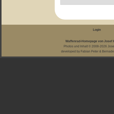
Login
Waffenrad-Homepage von Josef
Photos und Inhalt © 2008-2026
Jos
developed by
Fabian Peter
&
Bernade