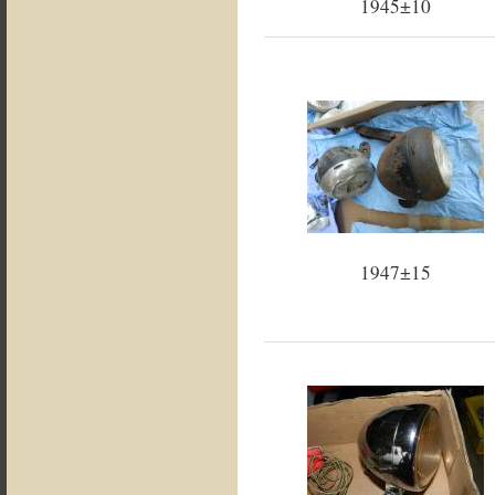
1945±10
1947±15