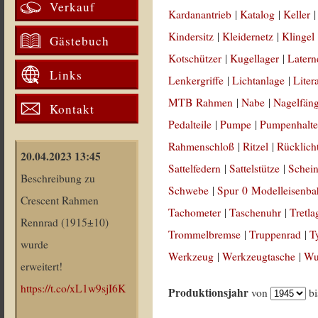
Verkauf
Kardanantrieb
|
Katalog
|
Keller
Kindersitz
|
Kleidernetz
|
Klingel
Gästebuch
Kotschützer
|
Kugellager
|
Latern
Links
Lenkergriffe
|
Lichtanlage
|
Liter
MTB Rahmen
|
Nabe
|
Nagelfän
Kontakt
Pedalteile
|
Pumpe
|
Pumpenhalte
Rahmenschloß
|
Ritzel
|
Rücklich
20.04.2023 13:45
Sattelfedern
|
Sattelstütze
|
Schein
Beschreibung zu
Schwebe
|
Spur 0 Modelleisenb
Crescent Rahmen
Tachometer
|
Taschenuhr
|
Tretla
Rennrad (1915±10)
Trommelbremse
|
Truppenrad
|
T
wurde
Werkzeug
|
Werkzeugtasche
|
Wul
erweitert!
https://t.co/xL1w9sjI6K
Produktionsjahr
von
b