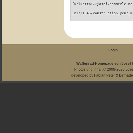
[url=http://josef.hammerle.me
_min/1945/construction_year_m
Login
Waffenrad-Homepage von Josef
Photos und Inhalt © 2008-2026
Jos
developed by
Fabian Peter
&
Bernade