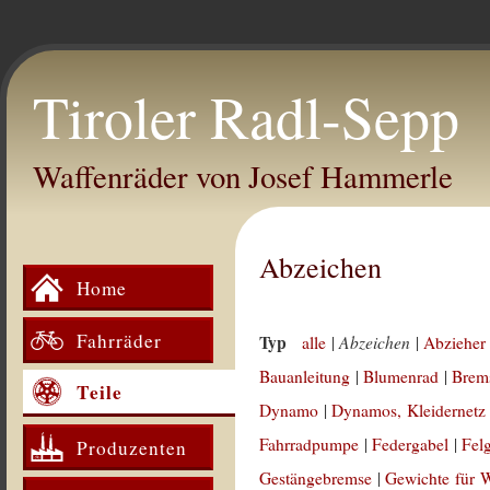
Tiroler Radl-Sepp
Waffenräder von Josef Hammerle
Abzeichen
Home
Fahrräder
Typ
Abzeichen
alle
|
|
Abzieher 
Bauanleitung
|
Blumenrad
|
Brem
Teile
Dynamo
|
Dynamos, Kleidernetz
Fahrradpumpe
|
Federgabel
|
Fel
Produzenten
Gestängebremse
|
Gewichte für 