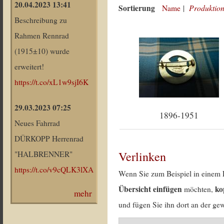
20.04.2023 13:41
Sortierung
Produktion
Name
|
Beschreibung zu
Rahmen Rennrad
(1915±10) wurde
erweitert!
https://t.co/xL1w9sjI6K
29.03.2023 07:25
1896-1951
Neues Fahrrad
DÜRKOPP Herrenrad
Verlinken
"HALBRENNER"
https://t.co/v9cQLK3lXA
Wenn Sie zum Beispiel in einem 
Übersicht einfügen
ko
möchten,
mehr
und fügen Sie ihn dort an der gew