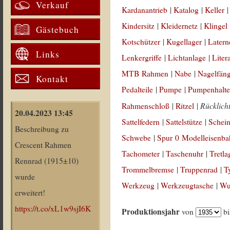
Verkauf
Kardanantrieb
|
Katalog
|
Keller
Kindersitz
|
Kleidernetz
|
Klingel
Gästebuch
Kotschützer
|
Kugellager
|
Latern
Links
Lenkergriffe
|
Lichtanlage
|
Liter
MTB Rahmen
|
Nabe
|
Nagelfän
Kontakt
Pedalteile
|
Pumpe
|
Pumpenhalte
Rücklich
Rahmenschloß
|
Ritzel
|
20.04.2023 13:45
Sattelfedern
|
Sattelstütze
|
Schein
Beschreibung zu
Schwebe
|
Spur 0 Modelleisenb
Crescent Rahmen
Tachometer
|
Taschenuhr
|
Tretla
Rennrad (1915±10)
Trommelbremse
|
Truppenrad
|
T
wurde
Werkzeug
|
Werkzeugtasche
|
Wul
erweitert!
https://t.co/xL1w9sjI6K
Produktionsjahr
von
b