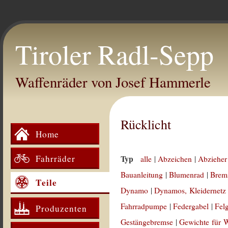
Tiroler Radl-Sepp
Waffenräder von Josef Hammerle
Rücklicht
Home
Fahrräder
Typ
alle
|
Abzeichen
|
Abzieher
Bauanleitung
|
Blumenrad
|
Brem
Teile
Dynamo
|
Dynamos, Kleidernetz
Fahrradpumpe
|
Federgabel
|
Fel
Produzenten
Gestängebremse
|
Gewichte für 