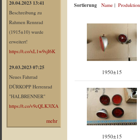
20.04.2023 13:41
Sortierung
Name
|
Produktion
Beschreibung zu
Rahmen Rennrad
(1915±10) wurde
erweitert!
https://t.co/xL1w9sjI6K
29.03.2023 07:25
1950±15
Neues Fahrrad
DÜRKOPP Herrenrad
"HALBRENNER"
https://t.co/v9cQLK3lXA
mehr
1950±15