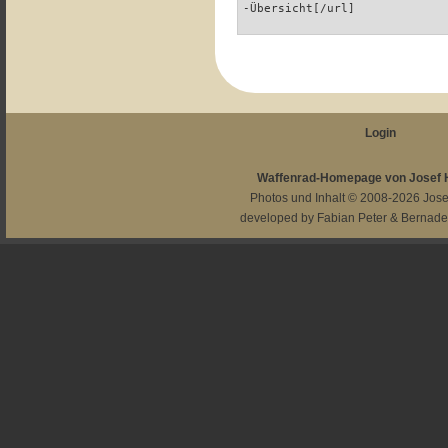
-Übersicht[/url]
Login
Waffenrad-Homepage von Josef
Photos und Inhalt © 2008-2026
Jos
developed by
Fabian Peter
&
Bernade