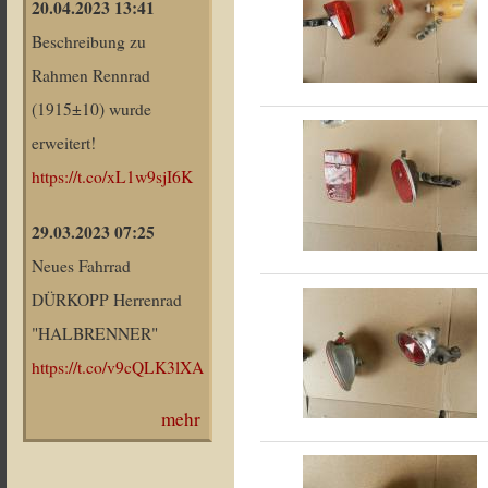
20.04.2023 13:41
Beschreibung zu
Rahmen Rennrad
(1915±10) wurde
erweitert!
https://t.co/xL1w9sjI6K
29.03.2023 07:25
Neues Fahrrad
DÜRKOPP Herrenrad
"HALBRENNER"
https://t.co/v9cQLK3lXA
mehr