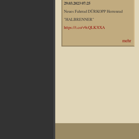
29.03.2023 07:25
Neues Fahrrad DÜRKOPP Herrenrad
"HALBRENNER"
https://t.co/v9cQLK3lXA
mehr