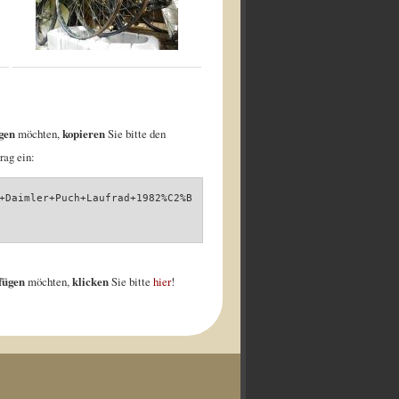
gen
möchten,
kopieren
Sie bitte den
rag ein:
+Daimler+Puch+Laufrad+1982%C2%B
nfügen
möchten,
klicken
Sie bitte
hier
!