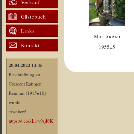
Verkauf
Gästebuch
Links
Militärrad
Kontakt
1955±5
20.04.2023 13:45
Beschreibung zu
Crescent Rahmen
Rennrad (1915±10)
wurde
erweitert!
https://t.co/xL1w9sjI6K