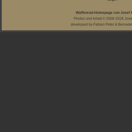
Waffenrad-Homepage von Josef
Photos und Inhalt © 2008-2026
Jos
developed by
Fabian Peter
&
Bernade