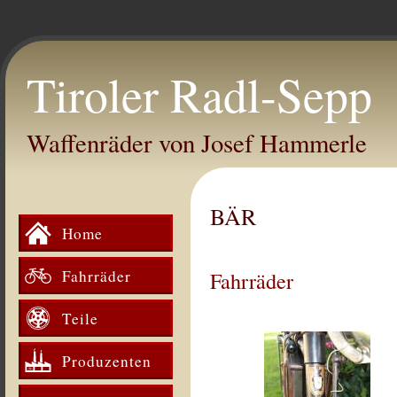
Tiroler Radl-Sepp
Waffenräder von Josef Hammerle
BÄR
Home
Fahrräder
Fahrräder
Teile
Produzenten