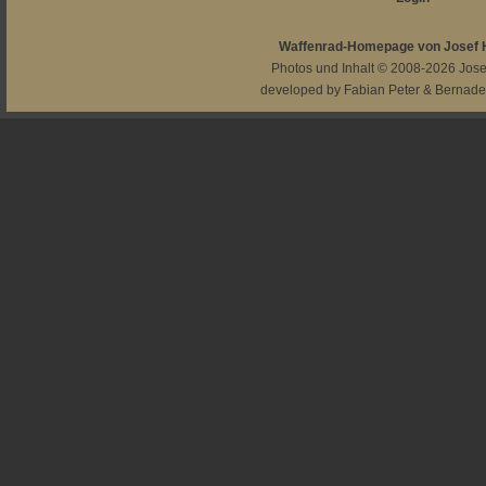
Waffenrad-Homepage von Josef
Photos und Inhalt © 2008-2026
Jos
developed by
Fabian Peter
&
Bernade