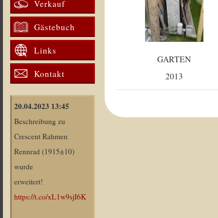
Verkauf
Gästebuch
Links
GARTEN
Kontakt
2013
20.04.2023 13:45
Beschreibung zu
Crescent Rahmen
Rennrad (1915±10)
wurde
erweitert!
https://t.co/xL1w9sjI6K