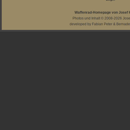
Waffenrad-Homepage von Josef
Photos und Inhalt © 2008-2026
Jos
developed by
Fabian Peter
&
Bernade