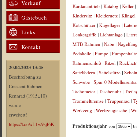
Verkauf
Kardanantrieb
|
Katalog
|
Keller
Kindersitz
|
Kleidernetz
|
Klingel
Gästebuch
Kotschützer
|
Kugellager
|
Latern
Links
Lenkergriffe
|
Lichtanlage
|
Liter
MTB Rahmen
|
Nabe
|
Nagelfän
Kontakt
Pedalteile
|
Pumpe
|
Pumpenhalte
Rahmenschloß
|
Ritzel
|
Rücklich
20.04.2023 13:45
Sattelfedern
|
Sattelstütze
|
Schein
Beschreibung zu
Schwebe
|
Spur 0 Modelleisenb
Crescent Rahmen
Tachometer
|
Taschenuhr
|
Tretla
Rennrad (1915±10)
Trommelbremse
|
Truppenrad
|
T
wurde
Werkzeug
|
Werkzeugtasche
|
Wul
erweitert!
https://t.co/xL1w9sjI6K
Produktionsjahr
von
b