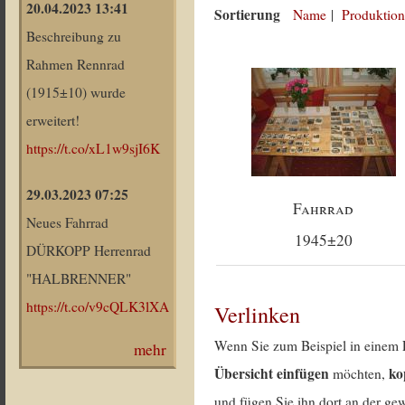
20.04.2023 13:41
Sortierung
Name
|
Produktion
Beschreibung zu
Rahmen Rennrad
(1915±10) wurde
erweitert!
https://t.co/xL1w9sjI6K
29.03.2023 07:25
Fahrrad
Neues Fahrrad
1945±20
DÜRKOPP Herrenrad
"HALBRENNER"
https://t.co/v9cQLK3lXA
Verlinken
Wenn Sie zum Beispiel in einem 
mehr
Übersicht einfügen
ko
möchten,
und fügen Sie ihn dort an der gew