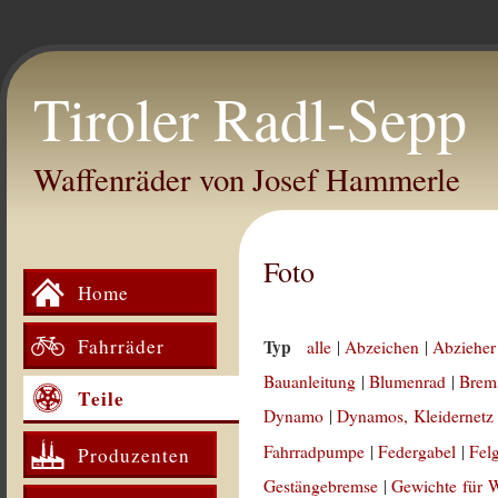
Tiroler Radl-Sepp
Waffenräder von Josef Hammerle
Foto
Home
Fahrräder
Typ
alle
|
Abzeichen
|
Abzieher
Bauanleitung
|
Blumenrad
|
Brem
Teile
Dynamo
|
Dynamos, Kleidernetz
Fahrradpumpe
|
Federgabel
|
Fel
Produzenten
Gestängebremse
|
Gewichte für 