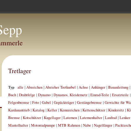
Sepp
Hammerle
Tretlager
Typ
alle
|
Abzeichen
|
Abzieher Tretkurbel
|
Achse
|
Anhänger
|
Bauanleitung
Buch
|
Drahtfelge
|
Dynamo
|
Dynamos, Kleidernetz
|
Einrad-Teile
|
Ersatzteile
Felgenbremse
|
Foto
|
Gabel
|
Gepäckträger
|
Gestängebremse
|
Gewichte für Wa
Kardanantrieb
|
Katalog
|
Keller
|
Kennzeichen
|
Kettenschützer
|
Kindersitz
|
Kl
Bremse
|
Kotschützer
|
Kugellager
|
Laternen
|
Laternenhalter
|
Laufrad
|
Lenker
Mantelhalter
|
Motorradpumpe
|
MTB Rahmen
|
Nabe
|
Nagelfänger
|
Packtasch