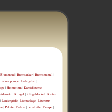
|
Blumenrad
|
Bremsanker
|
Bremsmantel
|
|
Fahrradpumpe
|
Federgabel
|
age
|
Hutmuttern
|
Karbidlaterne
|
eidernetz
|
Klingel
|
Klingeldeckel
|
Klotz-
|
Lenkergriffe
|
Lichtanlage
|
Literatur
|
en
|
Pakete
|
Pedale
|
Pedalteile
|
Pumpe
|