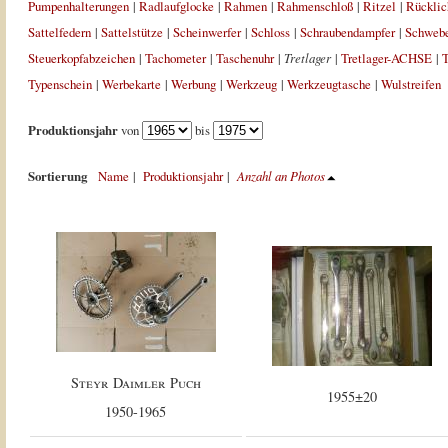
Pumpenhalterungen
|
Radlaufglocke
|
Rahmen
|
Rahmenschloß
|
Ritzel
|
Rücklic
Sattelfedern
|
Sattelstütze
|
Scheinwerfer
|
Schloss
|
Schraubendampfer
|
Schweb
Steuerkopfabzeichen
|
Tachometer
|
Taschenuhr
|
Tretlager
|
Tretlager-ACHSE
|
T
Typenschein
|
Werbekarte
|
Werbung
|
Werkzeug
|
Werkzeugtasche
|
Wulstreifen
Produktionsjahr
von
bis
Sortierung
Name
|
Produktionsjahr
|
Anzahl an Photos
Steyr Daimler Puch
1955±20
1950-1965