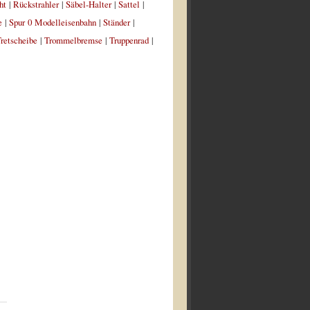
ht
|
Rückstrahler
|
Säbel-Halter
|
Sattel
|
e
|
Spur 0 Modelleisenbahn
|
Ständer
|
retscheibe
|
Trommelbremse
|
Truppenrad
|