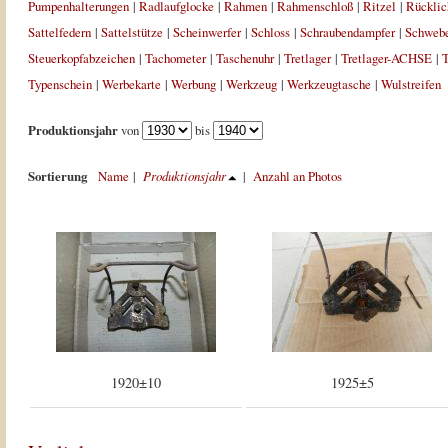
Pumpenhalterungen
|
Radlaufglocke
|
Rahmen
|
Rahmenschloß
|
Ritzel
|
Rücklic
Sattelfedern
|
Sattelstütze
|
Scheinwerfer
|
Schloss
|
Schraubendampfer
|
Schweb
Steuerkopfabzeichen
|
Tachometer
|
Taschenuhr
|
Tretlager
|
Tretlager-ACHSE
|
T
Typenschein
|
Werbekarte
|
Werbung
|
Werkzeug
|
Werkzeugtasche
|
Wulstreifen
Produktionsjahr
von
bis
Sortierung
Name
|
Produktionsjahr
|
Anzahl an Photos
1920±10
1925±5