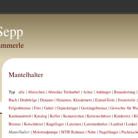
Sepp
Hammerle
Mantelhalter
Typ
alle
|
Abzeichen
|
Abzieher Tretkurbel
|
Achse
|
Anhänger
|
Bauanleitung
Buch
|
Drahtfelge
|
Dynamo
|
Dynamos, Kleidernetz
|
Einrad-Teile
|
Ersatzteile
Felgenbremse
|
Foto
|
Gabel
|
Gepäckträger
|
Gestängebremse
|
Gewichte für Wa
Kardanantrieb
|
Katalog
|
Keller
|
Kennzeichen
|
Kettenschützer
|
Kindersitz
|
Kl
Bremse
|
Kotschützer
|
Kugellager
|
Laternen
|
Laternenhalter
|
Laufrad
|
Lenker
Mantelhalter
|
Motorradpumpe
|
MTB Rahmen
|
Nabe
|
Nagelfänger
|
Packtasch