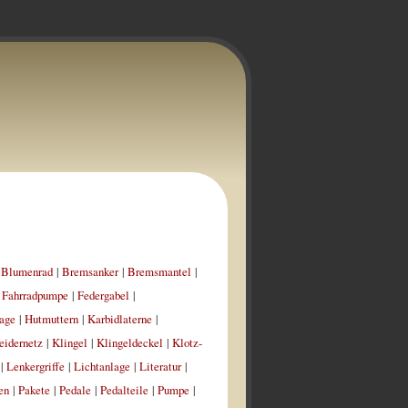
|
Blumenrad
|
Bremsanker
|
Bremsmantel
|
|
Fahrradpumpe
|
Federgabel
|
age
|
Hutmuttern
|
Karbidlaterne
|
eidernetz
|
Klingel
|
Klingeldeckel
|
Klotz-
|
Lenkergriffe
|
Lichtanlage
|
Literatur
|
en
|
Pakete
|
Pedale
|
Pedalteile
|
Pumpe
|