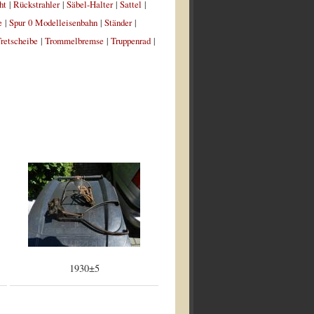
ht
|
Rückstrahler
|
Säbel-Halter
|
Sattel
|
e
|
Spur 0 Modelleisenbahn
|
Ständer
|
retscheibe
|
Trommelbremse
|
Truppenrad
|
1930±5