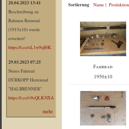
20.04.2023 13:41
Sortierung
Name
|
Produktion
Beschreibung zu
Rahmen Rennrad
(1915±10) wurde
erweitert!
https://t.co/xL1w9sjI6K
29.03.2023 07:25
Fahrrad
Neues Fahrrad
1950±10
DÜRKOPP Herrenrad
"HALBRENNER"
https://t.co/v9cQLK3lXA
mehr