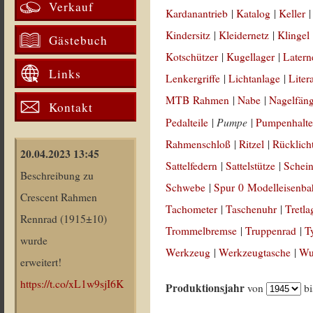
Verkauf
Kardanantrieb
|
Katalog
|
Keller
Kindersitz
|
Kleidernetz
|
Klingel
Gästebuch
Kotschützer
|
Kugellager
|
Latern
Links
Lenkergriffe
|
Lichtanlage
|
Liter
MTB Rahmen
|
Nabe
|
Nagelfän
Kontakt
Pumpe
Pedalteile
|
|
Pumpenhalte
Rahmenschloß
|
Ritzel
|
Rücklich
20.04.2023 13:45
Sattelfedern
|
Sattelstütze
|
Schein
Beschreibung zu
Schwebe
|
Spur 0 Modelleisenb
Crescent Rahmen
Tachometer
|
Taschenuhr
|
Tretla
Rennrad (1915±10)
Trommelbremse
|
Truppenrad
|
T
wurde
Werkzeug
|
Werkzeugtasche
|
Wul
erweitert!
https://t.co/xL1w9sjI6K
Produktionsjahr
von
b