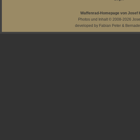
Waffenrad-Homepage von Josef
Photos und Inhalt © 2008-2026
Jos
developed by
Fabian Peter
&
Bernade