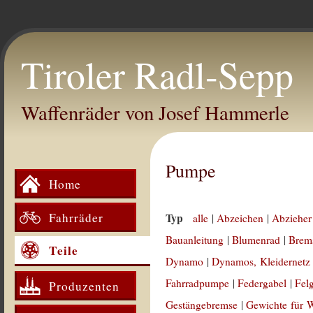
Tiroler Radl-Sepp
Waffenräder von Josef Hammerle
Pumpe
Home
Fahrräder
Typ
alle
|
Abzeichen
|
Abzieher
Bauanleitung
|
Blumenrad
|
Brem
Teile
Dynamo
|
Dynamos, Kleidernetz
Fahrradpumpe
|
Federgabel
|
Fel
Produzenten
Gestängebremse
|
Gewichte für 