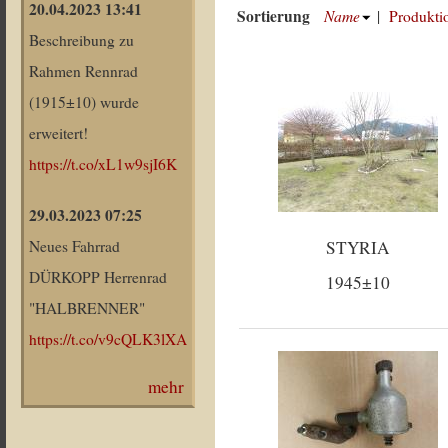
20.04.2023 13:41
Sortierung
Name
|
Produkti
Beschreibung zu
Rahmen Rennrad
(1915±10) wurde
erweitert!
https://t.co/xL1w9sjI6K
29.03.2023 07:25
STYRIA
Neues Fahrrad
DÜRKOPP Herrenrad
1945±10
"HALBRENNER"
https://t.co/v9cQLK3lXA
mehr