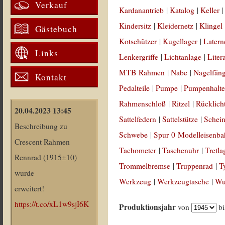
Verkauf
Kardanantrieb
|
Katalog
|
Keller
Kindersitz
|
Kleidernetz
|
Klingel
Gästebuch
Kotschützer
|
Kugellager
|
Latern
Links
Lenkergriffe
|
Lichtanlage
|
Liter
MTB Rahmen
|
Nabe
|
Nagelfän
Kontakt
Pedalteile
|
Pumpe
|
Pumpenhalte
Rahmenschloß
|
Ritzel
|
Rücklich
20.04.2023 13:45
Sattelfedern
|
Sattelstütze
|
Schein
Beschreibung zu
Schwebe
|
Spur 0 Modelleisenb
Crescent Rahmen
Tachometer
|
Taschenuhr
|
Tretla
Rennrad (1915±10)
Trommelbremse
|
Truppenrad
|
T
wurde
Werkzeug
|
Werkzeugtasche
|
Wul
erweitert!
https://t.co/xL1w9sjI6K
Produktionsjahr
von
b