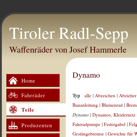
Tiroler Radl-Sepp
Waffenräder von Josef Hammerle
Dynamo
Home
Fahrräder
Typ
alle
|
Abzeichen
|
Abzieher
Bauanleitung
|
Blumenrad
|
Brem
Teile
Dynamo
|
Dynamos, Kleidernetz
Fahrradpumpe
|
Federgabel
|
Fel
Produzenten
Gestängebremse
|
Gewichte für 