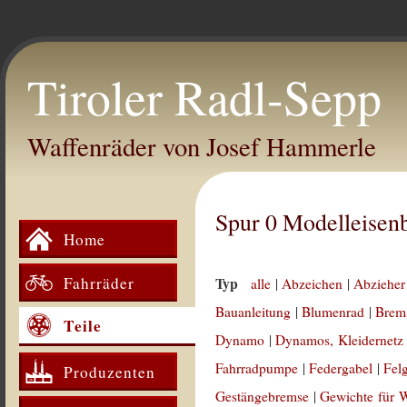
Tiroler Radl-Sepp
Waffenräder von Josef Hammerle
Spur 0 Modelleisen
Home
Fahrräder
Typ
alle
|
Abzeichen
|
Abzieher
Bauanleitung
|
Blumenrad
|
Brem
Teile
Dynamo
|
Dynamos, Kleidernetz
Fahrradpumpe
|
Federgabel
|
Fel
Produzenten
Gestängebremse
|
Gewichte für 