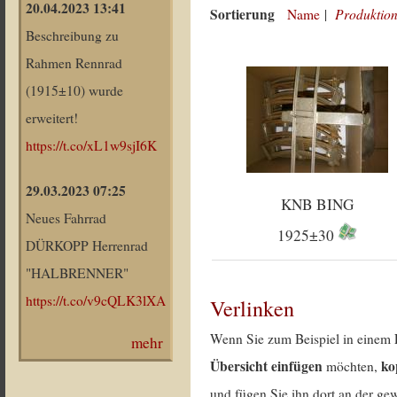
20.04.2023 13:41
Sortierung
Produktion
Name
|
Beschreibung zu
Rahmen Rennrad
(1915±10) wurde
erweitert!
https://t.co/xL1w9sjI6K
29.03.2023 07:25
KNB BING
Neues Fahrrad
1925±30
DÜRKOPP Herrenrad
"HALBRENNER"
https://t.co/v9cQLK3lXA
Verlinken
Wenn Sie zum Beispiel in einem 
mehr
Übersicht einfügen
ko
möchten,
und fügen Sie ihn dort an der gew