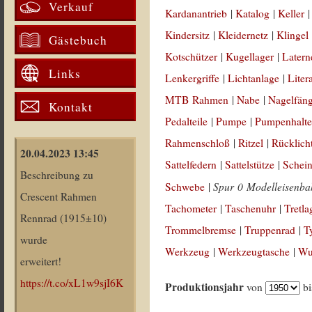
Verkauf
Kardanantrieb
|
Katalog
|
Keller
Kindersitz
|
Kleidernetz
|
Klingel
Gästebuch
Kotschützer
|
Kugellager
|
Latern
Links
Lenkergriffe
|
Lichtanlage
|
Liter
MTB Rahmen
|
Nabe
|
Nagelfän
Kontakt
Pedalteile
|
Pumpe
|
Pumpenhalte
Rahmenschloß
|
Ritzel
|
Rücklich
20.04.2023 13:45
Sattelfedern
|
Sattelstütze
|
Schein
Beschreibung zu
Spur 0 Modelleisenb
Schwebe
|
Crescent Rahmen
Tachometer
|
Taschenuhr
|
Tretla
Rennrad (1915±10)
Trommelbremse
|
Truppenrad
|
T
wurde
Werkzeug
|
Werkzeugtasche
|
Wul
erweitert!
https://t.co/xL1w9sjI6K
Produktionsjahr
von
b