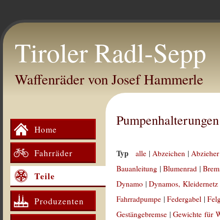
Tiroler Radl-Sepp
Waffenräder von Josef Hammerle
Pumpenhalterungen
Home
Fahrräder
Typ
alle
|
Abzeichen
|
Abzieher
Bauanleitung
|
Blumenrad
|
Brem
Teile
Dynamo
|
Dynamos, Kleidernetz
Fahrradpumpe
|
Federgabel
|
Fel
Produzenten
Gestängebremse
|
Gewichte für 