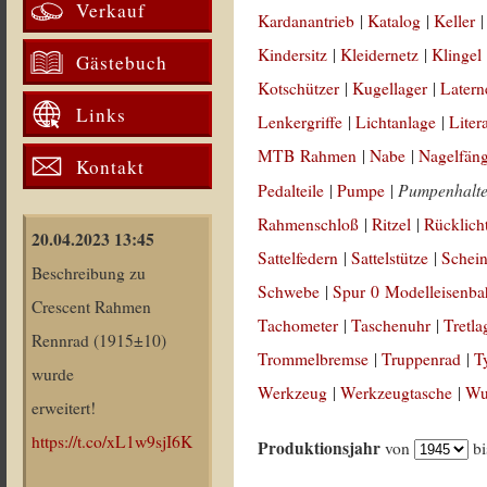
Verkauf
Kardanantrieb
|
Katalog
|
Keller
Kindersitz
|
Kleidernetz
|
Klingel
Gästebuch
Kotschützer
|
Kugellager
|
Latern
Links
Lenkergriffe
|
Lichtanlage
|
Liter
MTB Rahmen
|
Nabe
|
Nagelfän
Kontakt
Pumpenhalt
Pedalteile
|
Pumpe
|
Rahmenschloß
|
Ritzel
|
Rücklich
20.04.2023 13:45
Sattelfedern
|
Sattelstütze
|
Schein
Beschreibung zu
Schwebe
|
Spur 0 Modelleisenb
Crescent Rahmen
Tachometer
|
Taschenuhr
|
Tretla
Rennrad (1915±10)
Trommelbremse
|
Truppenrad
|
T
wurde
Werkzeug
|
Werkzeugtasche
|
Wul
erweitert!
https://t.co/xL1w9sjI6K
Produktionsjahr
von
b