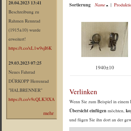
20.04.2023 13:41
Sortierung
Name
|
Produkti
Beschreibung zu
Rahmen Rennrad
(1915±10) wurde
erweitert!
https://t.co/xL1w9sjI6K
29.03.2023 07:25
1940±10
Neues Fahrrad
DÜRKOPP Herrenrad
Verlinken
"HALBRENNER"
https://t.co/v9cQLK3lXA
Wenn Sie zum Beispiel in einem 
Übersicht einfügen
ko
möchten,
mehr
und fügen Sie ihn dort an der gew