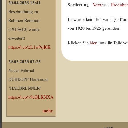
20.04.2023 13:41
Sortierung
Name
|
Produkti
Beschreibung zu
kein
Pum
Es wurde
Teil vom Typ
Rahmen Rennrad
1920
1925
von
bis
gefunden!
(1915±10) wurde
erweitert!
alle
Klicken Sie
hier
, um
Teile v
https://t.co/xL1w9sjI6K
29.03.2023 07:25
Neues Fahrrad
DÜRKOPP Herrenrad
"HALBRENNER"
https://t.co/v9cQLK3lXA
mehr