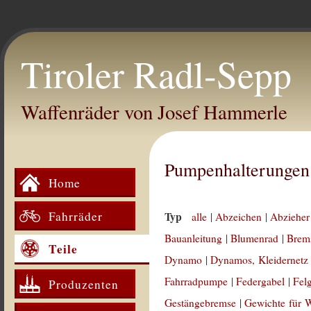
Tiroler Radl-Sepp
Waffenräder von Josef Hammerle
Pumpenhalterungen
Home
Fahrräder
Typ
alle
|
Abzeichen
|
Abzieher
Bauanleitung
|
Blumenrad
|
Brem
Teile
Dynamo
|
Dynamos, Kleidernetz
Fahrradpumpe
|
Federgabel
|
Fel
Produzenten
Gestängebremse
|
Gewichte für 