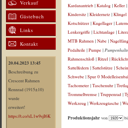
Verkauf
Kardanantrieb
|
Katalog
|
Keller
Kindersitz
|
Kleidernetz
|
Klingel
Gästebuch
Kotschützer
|
Kugellager
|
Latern
Links
Lenkergriffe
|
Lichtanlage
|
Liter
MTB Rahmen
|
Nabe
|
Nagelfän
Kontakt
Pumpenhalt
Pedalteile
|
Pumpe
|
Rahmenschloß
|
Ritzel
|
Rücklich
20.04.2023 13:45
Sattelfedern
|
Sattelstütze
|
Schein
Beschreibung zu
Schwebe
|
Spur 0 Modelleisenb
Crescent Rahmen
Tachometer
|
Taschenuhr
|
Tretla
Rennrad (1915±10)
Trommelbremse
|
Truppenrad
|
T
wurde
Werkzeug
|
Werkzeugtasche
|
Wul
erweitert!
https://t.co/xL1w9sjI6K
Produktionsjahr
von
b