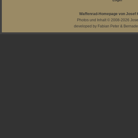
Login
Waffenrad-Homepage von Josef
Photos und Inhalt © 2008-2026
Jos
developed by
Fabian Peter
&
Bernade