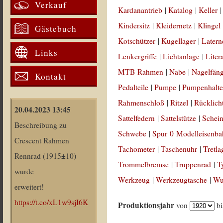
Verkauf
Kardanantrieb
|
Katalog
|
Keller
Kindersitz
|
Kleidernetz
|
Klingel
Gästebuch
Kotschützer
|
Kugellager
|
Latern
Links
Lenkergriffe
|
Lichtanlage
|
Liter
MTB Rahmen
|
Nabe
|
Nagelfän
Kontakt
Pedalteile
|
Pumpe
|
Pumpenhalte
Rahmenschloß
|
Ritzel
|
Rücklich
20.04.2023 13:45
Sattelfedern
|
Sattelstütze
|
Schein
Beschreibung zu
Schwebe
|
Spur 0 Modelleisenb
Crescent Rahmen
Tachometer
|
Taschenuhr
|
Tretla
Rennrad (1915±10)
Trommelbremse
|
Truppenrad
|
T
wurde
Werkzeug
|
Werkzeugtasche
|
Wul
erweitert!
https://t.co/xL1w9sjI6K
Produktionsjahr
von
b