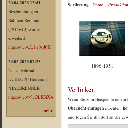
20.04.2023 13:41
Sortierung
Produktion
Name
|
Beschreibung zu
Rahmen Rennrad
(1915±10) wurde
erweitert!
https://t.co/xL1w9sjI6K
29.03.2023 07:25
1896-1951
Neues Fahrrad
DÜRKOPP Herrenrad
Verlinken
"HALBRENNER"
https://t.co/v9cQLK3lXA
Wenn Sie zum Beispiel in einem 
Übersicht einfügen
ko
möchten,
mehr
und fügen Sie ihn dort an der gew