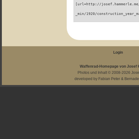
[url=http://josef.hammerle.me
_min/1920/construction_year_m
Login
Waffenrad-Homepage von Josef
Photos und Inhalt © 2008-2026
Jos
developed by
Fabian Peter
&
Bernade