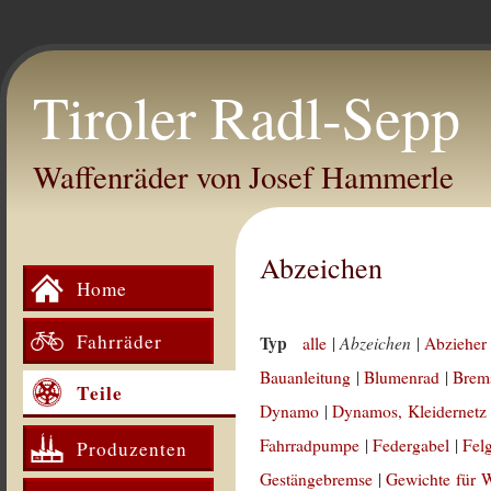
Tiroler Radl-Sepp
Waffenräder von Josef Hammerle
Abzeichen
Home
Fahrräder
Typ
Abzeichen
alle
|
|
Abzieher 
Bauanleitung
|
Blumenrad
|
Brem
Teile
Dynamo
|
Dynamos, Kleidernetz
Fahrradpumpe
|
Federgabel
|
Fel
Produzenten
Gestängebremse
|
Gewichte für 