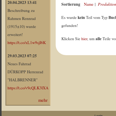
20.04.2023 13:41
Sortierung
Produktion
Name
|
Beschreibung zu
kein
Buc
Es wurde
Teil vom Typ
Rahmen Rennrad
gefunden!
(1915±10) wurde
erweitert!
alle
Klicken Sie
hier
, um
Teile v
https://t.co/xL1w9sjI6K
29.03.2023 07:25
Neues Fahrrad
DÜRKOPP Herrenrad
"HALBRENNER"
https://t.co/v9cQLK3lXA
mehr