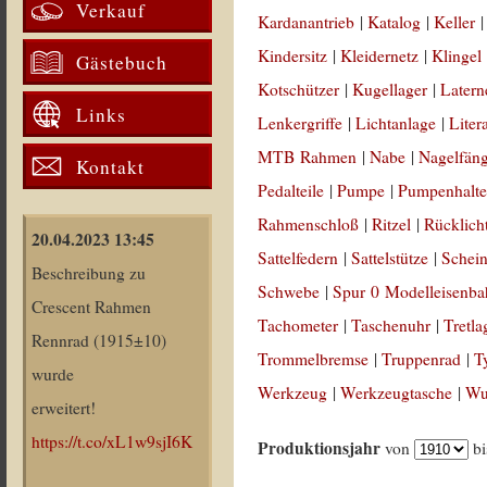
Verkauf
Kardanantrieb
|
Katalog
|
Keller
Kindersitz
|
Kleidernetz
|
Klingel
Gästebuch
Kotschützer
|
Kugellager
|
Latern
Links
Lenkergriffe
|
Lichtanlage
|
Liter
MTB Rahmen
|
Nabe
|
Nagelfän
Kontakt
Pedalteile
|
Pumpe
|
Pumpenhalte
Rahmenschloß
|
Ritzel
|
Rücklich
20.04.2023 13:45
Sattelfedern
|
Sattelstütze
|
Schein
Beschreibung zu
Schwebe
|
Spur 0 Modelleisenb
Crescent Rahmen
Tachometer
|
Taschenuhr
|
Tretla
Rennrad (1915±10)
Trommelbremse
|
Truppenrad
|
T
wurde
Werkzeug
|
Werkzeugtasche
|
Wul
erweitert!
https://t.co/xL1w9sjI6K
Produktionsjahr
von
b