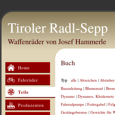
Tiroler Radl-Sepp
Waffenräder von Josef Hammerle
Buch
Home
Fahrräder
Typ
alle
|
Abzeichen
|
Abzieher
Bauanleitung
|
Blumenrad
|
Brem
Teile
Dynamo
|
Dynamos, Kleidernetz
Fahrradpumpe
|
Federgabel
|
Fel
Produzenten
Gestängebremse
|
Gewichte für 