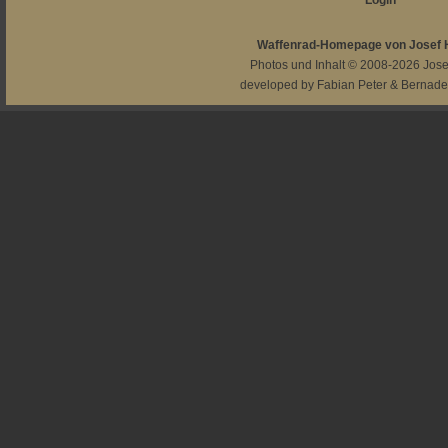
Login
Waffenrad-Homepage von Josef
Photos und Inhalt © 2008-2026
Jos
developed by
Fabian Peter
&
Bernade