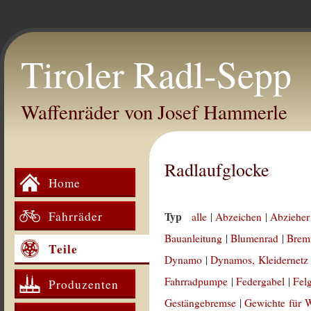
Tiroler Radl-Sepp
Waffenräder von Josef Hammerle
Radlaufglocke
Home
Fahrräder
Typ
alle
|
Abzeichen
|
Abzieher
Bauanleitung
|
Blumenrad
|
Brem
Teile
Dynamo
|
Dynamos, Kleidernetz
Fahrradpumpe
|
Federgabel
|
Fel
Produzenten
Gestängebremse
|
Gewichte für 