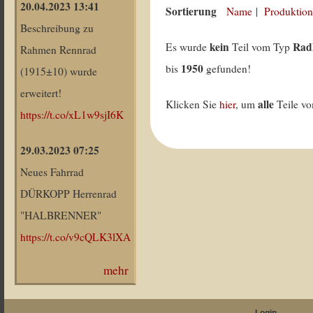
20.04.2023 13:41
Sortierung
Name
|
Produktion
Beschreibung zu
kein
Rad
Es wurde
Teil vom Typ
Rahmen Rennrad
1950
bis
gefunden!
(1915±10) wurde
erweitert!
alle
Klicken Sie
hier
, um
Teile v
https://t.co/xL1w9sjI6K
29.03.2023 07:25
Neues Fahrrad
DÜRKOPP Herrenrad
"HALBRENNER"
https://t.co/v9cQLK3lXA
mehr