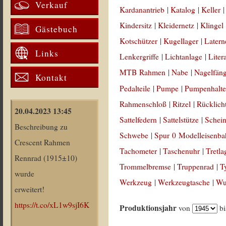
Verkauf
Kardanantrieb
|
Katalog
|
Keller
Kindersitz
|
Kleidernetz
|
Klingel
Gästebuch
Kotschützer
|
Kugellager
|
Latern
Links
Lenkergriffe
|
Lichtanlage
|
Liter
MTB Rahmen
|
Nabe
|
Nagelfän
Kontakt
Pedalteile
|
Pumpe
|
Pumpenhalte
Rahmenschloß
|
Ritzel
|
Rücklich
20.04.2023 13:45
Sattelfedern
|
Sattelstütze
|
Schein
Beschreibung zu
Schwebe
|
Spur 0 Modelleisenb
Crescent Rahmen
Tachometer
|
Taschenuhr
|
Tretla
Rennrad (1915±10)
Trommelbremse
|
Truppenrad
|
T
wurde
Werkzeug
|
Werkzeugtasche
|
Wul
erweitert!
https://t.co/xL1w9sjI6K
Produktionsjahr
von
b