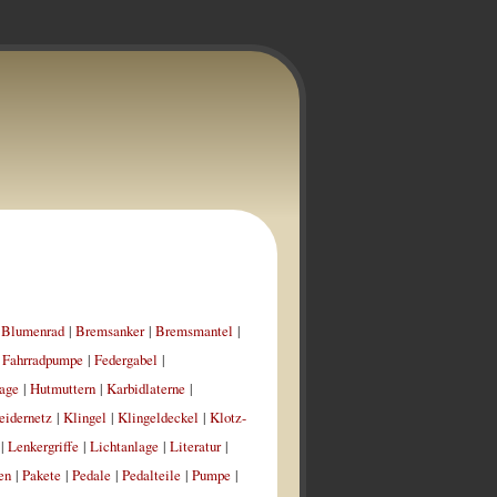
|
Blumenrad
|
Bremsanker
|
Bremsmantel
|
|
Fahrradpumpe
|
Federgabel
|
age
|
Hutmuttern
|
Karbidlaterne
|
eidernetz
|
Klingel
|
Klingeldeckel
|
Klotz-
|
Lenkergriffe
|
Lichtanlage
|
Literatur
|
en
|
Pakete
|
Pedale
|
Pedalteile
|
Pumpe
|