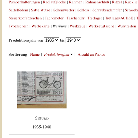
Pumpenhalterungen
|
Radlaufglocke
|
Rahmen
|
Rahmenschloß
|
Ritzel
|
Rücklic
Sattelfedern
|
Sattelstütze
|
Scheinwerfer
|
Schloss
|
Schraubendampfer
|
Schweb
Steuerkopfabzeichen
|
Tachometer
|
Taschenuhr
|
Tretlager
|
Tretlager-ACHSE
|
T
Typenschein
|
Werbekarte
|
Werbung
|
Werkzeug
|
Werkzeugtasche
|
Wulstreifen
Produktionsjahr
von
bis
Sortierung
Name
|
Produktionsjahr
|
Anzahl an Photos
Sigurd
1935-1940