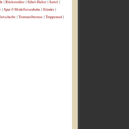
ht
|
Rückstrahler
|
Säbel-Halter
|
Sattel
|
e
|
Spur 0 Modelleisenbahn
|
Ständer
|
retscheibe
|
Trommelbremse
|
Truppenrad
|