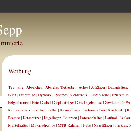
Sepp
Hammerle
Werbung
Typ
alle
|
Abzeichen
|
Abzieher Tretkurbel
|
Achse
|
Anhänger
|
Bauanleitung
Buch
|
Drahtfelge
|
Dynamo
|
Dynamos, Kleidernetz
|
Einrad-Teile
|
Ersatzteile
Felgenbremse
|
Foto
|
Gabel
|
Gepäckträger
|
Gestängebremse
|
Gewichte für Wa
Kardanantrieb
|
Katalog
|
Keller
|
Kennzeichen
|
Kettenschützer
|
Kindersitz
|
Kl
Bremse
|
Kotschützer
|
Kugellager
|
Laternen
|
Laternenhalter
|
Laufrad
|
Lenker
Mantelhalter
|
Motorradpumpe
|
MTB Rahmen
|
Nabe
|
Nagelfänger
|
Packtasch