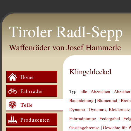
Tiroler Radl-Sepp
Waffenräder von Josef Hammerle
Klingeldeckel
Home
Fahrräder
Typ
alle
|
Abzeichen
|
Abzieher
Bauanleitung
|
Blumenrad
|
Brem
Teile
Dynamo
|
Dynamos, Kleidernetz
Fahrradpumpe
|
Federgabel
|
Fel
Produzenten
Gestängebremse
|
Gewichte für 