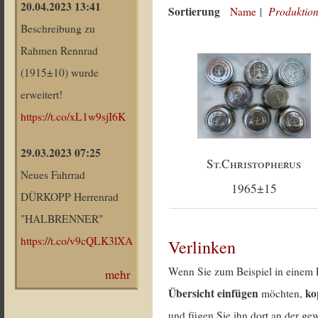
20.04.2023 13:41
Sortierung
Produktion
Name
|
Beschreibung zu
Rahmen Rennrad
(1915±10) wurde
erweitert!
https://t.co/xL1w9sjI6K
29.03.2023 07:25
St.Christopherus
Neues Fahrrad
1965±15
DÜRKOPP Herrenrad
"HALBRENNER"
https://t.co/v9cQLK3lXA
Verlinken
Wenn Sie zum Beispiel in einem 
mehr
Übersicht einfügen
ko
möchten,
und fügen Sie ihn dort an der gew