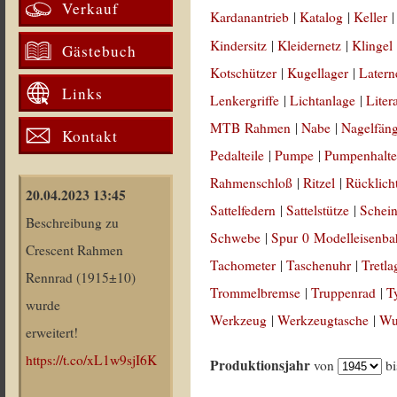
Verkauf
Kardanantrieb
|
Katalog
|
Keller
Kindersitz
|
Kleidernetz
|
Klingel
Gästebuch
Kotschützer
|
Kugellager
|
Latern
Links
Lenkergriffe
|
Lichtanlage
|
Liter
MTB Rahmen
|
Nabe
|
Nagelfän
Kontakt
Pedalteile
|
Pumpe
|
Pumpenhalte
Rahmenschloß
|
Ritzel
|
Rücklich
20.04.2023 13:45
Sattelfedern
|
Sattelstütze
|
Schein
Beschreibung zu
Schwebe
|
Spur 0 Modelleisenb
Crescent Rahmen
Tachometer
|
Taschenuhr
|
Tretla
Rennrad (1915±10)
Trommelbremse
|
Truppenrad
|
T
wurde
Werkzeug
|
Werkzeugtasche
|
Wul
erweitert!
https://t.co/xL1w9sjI6K
Produktionsjahr
von
b