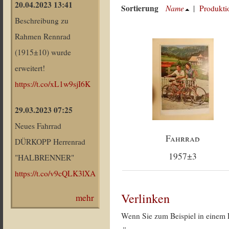
20.04.2023 13:41
Sortierung
Name
|
Produkti
Beschreibung zu
Rahmen Rennrad
(1915±10) wurde
erweitert!
https://t.co/xL1w9sjI6K
29.03.2023 07:25
Neues Fahrrad
Fahrrad
DÜRKOPP Herrenrad
1957±3
"HALBRENNER"
https://t.co/v9cQLK3lXA
Verlinken
mehr
Wenn Sie zum Beispiel in einem 