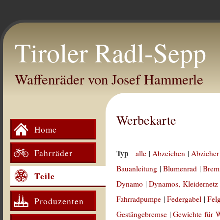
Tiroler Radl-Sepp
Waffenräder von Josef Hammerle
Werbekarte
Home
Fahrräder
Typ
alle
|
Abzeichen
|
Abzieher
Bauanleitung
|
Blumenrad
|
Brem
Teile
Dynamo
|
Dynamos, Kleidernetz
Fahrradpumpe
|
Federgabel
|
Fel
Produzenten
Gestängebremse
|
Gewichte für 