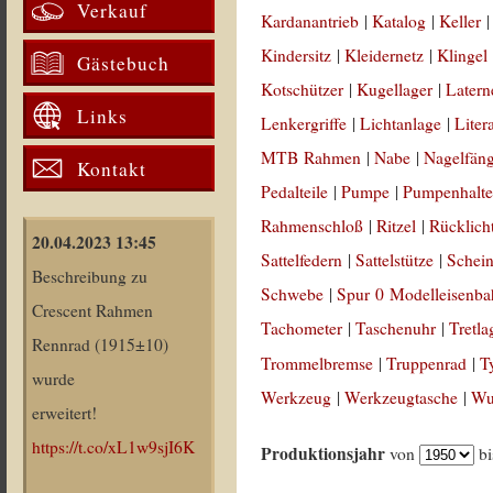
Verkauf
Kardanantrieb
|
Katalog
|
Keller
Kindersitz
|
Kleidernetz
|
Klingel
Gästebuch
Kotschützer
|
Kugellager
|
Latern
Links
Lenkergriffe
|
Lichtanlage
|
Liter
MTB Rahmen
|
Nabe
|
Nagelfän
Kontakt
Pedalteile
|
Pumpe
|
Pumpenhalte
Rahmenschloß
|
Ritzel
|
Rücklich
20.04.2023 13:45
Sattelfedern
|
Sattelstütze
|
Schein
Beschreibung zu
Schwebe
|
Spur 0 Modelleisenb
Crescent Rahmen
Tachometer
|
Taschenuhr
|
Tretla
Rennrad (1915±10)
Trommelbremse
|
Truppenrad
|
T
wurde
Werkzeug
|
Werkzeugtasche
|
Wul
erweitert!
https://t.co/xL1w9sjI6K
Produktionsjahr
von
b