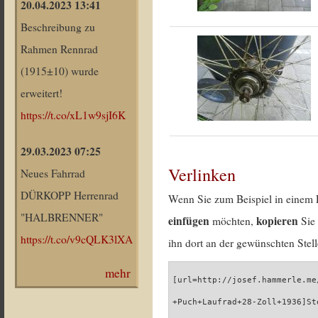
20.04.2023 13:41
Beschreibung zu
Rahmen Rennrad
(1915±10) wurde
erweitert!
https://t.co/xL1w9sjI6K
29.03.2023 07:25
Verlinken
Neues Fahrrad
DÜRKOPP Herrenrad
Wenn Sie zum Beispiel in einem 
"HALBRENNER"
einfügen
kopieren
möchten,
Sie 
https://t.co/v9cQLK3lXA
ihn dort an der gewünschten Stell
mehr
[url=http://josef.hammerle.me
+Puch+Laufrad+28-Zoll+1936]St