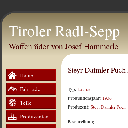
Tiroler Radl-Sepp
Waffenräder von Josef Hammerle
Steyr Daimler Puch
Home
Fahrräder
Typ:
Laufrad
Produktionsjahr:
1936
Teile
Produzent:
Steyr Daimler Puch
Produzenten
Beschreibung