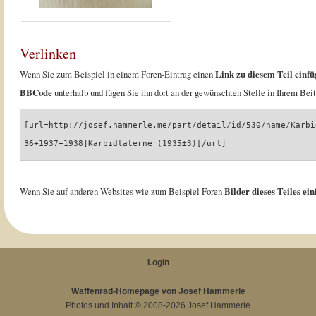
Verlinken
Wenn Sie zum Beispiel in einem Foren-Eintrag einen
Link zu diesem Teil einfü
BBCode
unterhalb und fügen Sie ihn dort an der gewünschten Stelle in Ihrem Beit
[url=http://josef.hammerle.me/part/detail/id/530/name/Karbi
36+1937+1938]Karbidlaterne (1935±3)[/url]
Wenn Sie auf anderen Websites wie zum Beispiel Foren
Bilder dieses Teiles ei
Login
Waffenrad-Homepage von Josef Hammerle
Photos und Inhalt © 2008-2026
Josef Hammerle