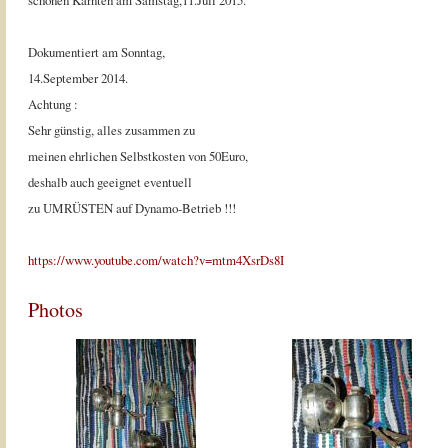
schönen Kärnten am Samstag,11.Juli 2015.
Dokumentiert am Sonntag,
14.September 2014.
Achtung :
Sehr günstig, alles zusammen zu
meinen ehrlichen Selbstkosten von 50Euro,
deshalb auch geeignet eventuell
zu UMRÜSTEN auf Dynamo-Betrieb !!!
https://www.youtube.com/watch?v=mtm4XsrDs8I
Photos