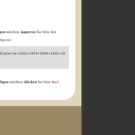
gen
möchten,
kopieren
Sie bitte den
rag ein:
dlaterne+1932+1933+1934+1935+19
nfügen
möchten,
klicken
Sie bitte
hier
!