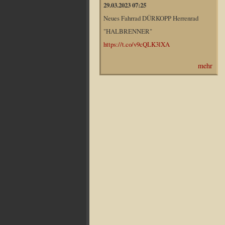
29.03.2023 07:25
Neues Fahrrad DÜRKOPP Herrenrad
"HALBRENNER"
https://t.co/v9cQLK3lXA
mehr