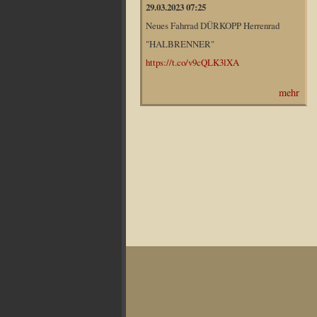
29.03.2023 07:25
Neues Fahrrad DÜRKOPP Herrenrad
"HALBRENNER"
https://t.co/v9cQLK3lXA
mehr